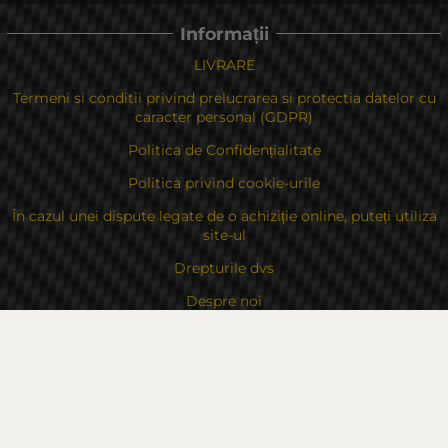
Informații
LIVRARE
Termeni si conditii privind prelucrarea si protectia datelor cu
caracter personal (GDPR)
Politica de Confidențialitate
Politica privind cookie-urile
În cazul unei dispute legate de o achiziție online, puteți utiliza
site-ul
Drepturile dvs
Despre noi
Contacte
Sitemap
Contacte