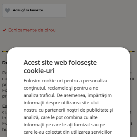
Adaugă la favorite
Echipamente de birou
Informații
Acest site web folosește
Descriere:
cookie-uri
Perna ergonomica pentru scaun cu spuma cu memorie este
conceputa pentru confort si sustinere stabila in timpul sederii
Folosim cookie-uri pentru a personaliza
prelungite.
conținutul, reclamele și pentru a ne
Forma sa urmeaza anatomia corpului si ajuta la reducerea
analiza traficul. De asemenea, împărtășim
presiunii asupra coccisului si la imbunatatirea posturii.
informații despre utilizarea site-ului
Este realizata din plasa respirabila 3D, iar baza antialunecare
nostru cu partenerii noștri de publicitate și
cu particule de silicon si cureaua reglabila asigura stabilitate
analiză, care le pot combina cu alte
in utilizare.
Este potrivita pentru masina, birou si mediul de acasa, avand
informații pe care le-ați furnizat sau pe
husa detasabila pentru curatare usoara.
care le-au colectat din utilizarea serviciilor