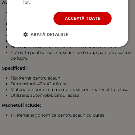
lor.
Avantaje principale:
Design ergonomic pentru reducerea presiunii asupra
coccisului
ACCEPTĂ TOATE
Spuma cu memorie cu functie excelenta de sustinere
Material tip plasa 3D respirabil si elastic
ARATĂ DETALIILE
Baza antialunecare cu particule de silicon
Curea reglabila pentru fixare stabila
Husa detasabila cu fermoar pentru curatare usoara
Potrivita pentru masina, scaun de birou, spatii de acasa si
de lucru
Specificatii:
Tip: Perna pentru scaun
Dimensiuni: 47 x 42 x 8 cm
Materiale: spuma cu memorie, silicon, material tip plasa
Utilizare: automobil, birou, acasa
Pachetul include:
1 × Perna ergonomica pentru scaun cu curea