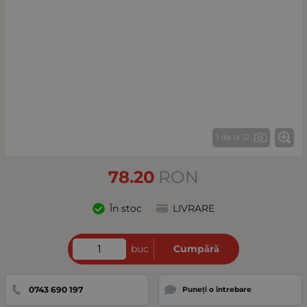
1 de la 12
78.20
RON
În stoc
LIVRARE
buc
Cumpără
0743 690 197
Puneți o întrebare