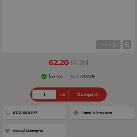
1 de la 4
62.20
RON
În stoc
LIVRARE
buc
Cumpără
0743 690 197
Puneți o întrebare
Adaugă la favorite