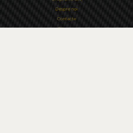
Despre noi
Contacte
Sitemap
Contacte
Bulgaria, 6000 Stara Zagora
str.Kaloyanovsko shose 16
Metodă de plată
Urmăriți-ne