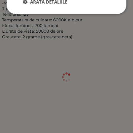
ARATĂ DETALIILE
-Modelul Chip: 2X 7020 SMD
Tipul soclului: W5W, 194, T10
Tensiune: 12V
Temperatura de culoare: 6000K alb pur
Fluxul luminos: 700 lumeni
Durata de viata: 50000 de ore
Greutate: 2 grame (greutate neta)