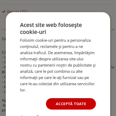
Becuri LED
Acest site web folosește
Informații
cookie-uri
Descriere
Folosim cookie-uri pentru a personaliza
conținutul, reclamele și pentru a ne
analiza traficul. De asemenea, împărtășim
Caracteristici:
- Utilizeaza led cip 7020 de mare putere
informații despre utilizarea site-ului
- CanBus fara eroare de bec ars!
nostru cu partenerii noștri de publicitate și
- Noua tehnologie LED reduce consumul de energie cu 40% la
analiză, care le pot combina cu alte
80%.
- Conductivitate termica ridicata, aspect placut.
informații pe care le-ați furnizat sau pe
- Luminozitate activa in microsecunde, raspuns rapid.
care le-au colectat din utilizarea serviciilor
- becurile LED au o durata medie de viata de 50.000 de ore.
lor.
- Usor de instalat
Aplicabil:
ACCEPTĂ TOATE
-becuri pozitie, becuri interior auto (plafoniere, parasolar,
portbagaj, torpedo)