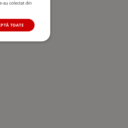
le-au colectat din
EPTĂ TOATE