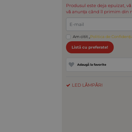
Produsul este deja epuizat, vă
vă anunța când îl primim din n
E-mail
Am citit „
Politica de Confidenți
Listă cu preferate!
Adaugă la favorite
LED LĂMPĂRI