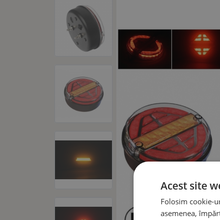
Acest site w
Folosim cookie-uri
asemenea, împărtă