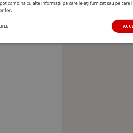
e pot combina cu alte informații pe care le-ați furnizat sau pe care 
or lor.
IILE
ACC