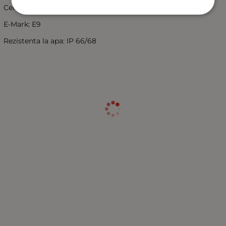
Certificat: ECE R7 R6, EMC R10, ROHS
E-Mark: E9
Rezistenta la apa: IP 66/68