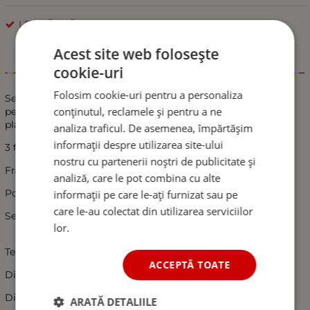
LED LĂMPĂRI
Acest site web folosește
cookie-uri
Informații
Folosim cookie-uri pentru a personaliza
Set 2 Lampi Auto LED Spate, stanga si dreapta potrivite
conținutul, reclamele și pentru a ne
pentru camioane, rulote, remorci si semiremorci de marfa,
platforme pentru barci si motociclete, masini agricole etc.
analiza traficul. De asemenea, împărtășim
informații despre utilizarea site-ului
3 functii:
nostru cu partenerii noștri de publicitate și
Frana
analiză, care le pot combina cu alte
Pozitie
informații pe care le-ați furnizat sau pe
care le-au colectat din utilizarea serviciilor
Semnalizare Dinamica
lor.
Tensiune: 12V-24V
ACCEPTĂ TOATE
Dimensiune: Ø13.9см
Distanta dintre suruburile de montare: 4.4 cm
ARATĂ DETALIILE