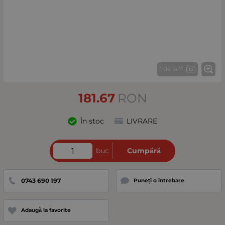
1 de la 11
181.67
RON
În stoc
LIVRARE
buc
Cumpără
0743 690 197
Puneți o întrebare
Adaugă la favorite