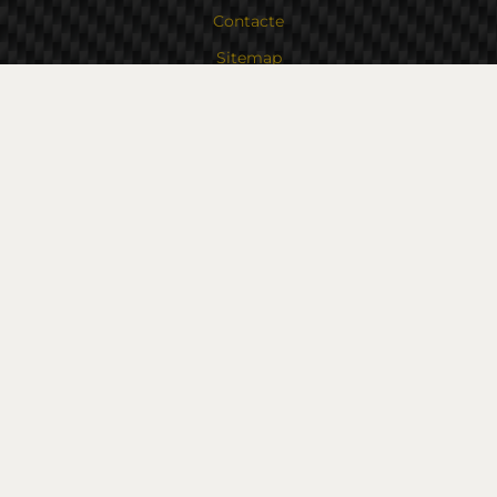
Contacte
Sitemap
Contacte
Bulgaria, 6000 Stara Zagora
str.Kaloyanovsko shose 16
Metodă de plată
Urmăriți-ne
© 2026
flexzon.ro
- Toate drepturile rezervate.
Dezvoltarea unui magazin online
Valival Commerce