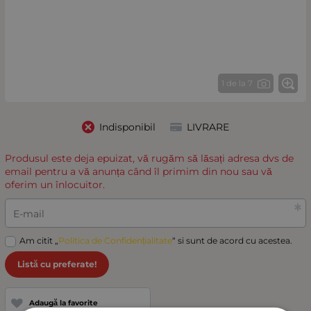
1 de la 7
Indisponibil
LIVRARE
Produsul este deja epuizat, vă rugăm să lăsați adresa dvs de
email pentru a vă anunța când îl primim din nou sau vă
oferim un înlocuitor.
E-mail
Am citit „
Politica de Confidențialitate
“ si sunt de acord cu acestea.
Listă cu preferate!
Adaugă la favorite