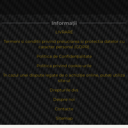
Informații
LIVRARE
Termeni si conditii privind prelucrarea si protectia datelor cu
caracter personal (GDPR)
Politica de Confidențialitate
Politica privind cookie-urile
În cazul unei dispute legate de o achiziție online, puteți utiliza
site-ul
Drepturile dvs
Despre noi
Contacte
Sitemap