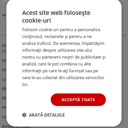
Acest site web folosește
LED LĂMPĂRI
cookie-uri
Folosim cookie-uri pentru a personaliza
Informații
conținutul, reclamele și pentru a ne
analiza traficul. De asemenea, împărtășim
Set 2X Lampi Laterale LED Flexzon, Neon Efect, Pentru
informații despre utilizarea site-ului
Gabarit 12v - 24v, Rosu, Portucaliu, Alb
nostru cu partenerii noștri de publicitate și
Set 2 lampi led pentru gabarit
analiză, care le pot combina cu alte
tensiune 12v-24v
informații pe care le-ați furnizat sau pe
care le-au colectat din utilizarea serviciilor
Lumina alb + portocaliu + rosu
lor.
Brat scurt
Rezistente la apa
ACCEPTĂ TOATE
Montaj usor de realizat
ARATĂ DETALIILE
Utilizare : remorci, platforme, camioane, utilaje etc
Ambalaj 2 buc