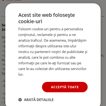
Acest site web folosește
Informații
cookie-uri
Set 2X Led Bar Proiector Flexzon, 11cm, 9W, 3 LED, 12V /
Folosim cookie-uri pentru a personaliza
24V, Spot Beam
conținutul, reclamele și pentru a ne
100% nou si de calitate
analiza traficul. De asemenea, împărtășim
• Prinderi puternice;
informații despre utilizarea site-ului
• Super rezistent la apa, socuri, Praf, Noroi,
• Usor de instalat;
nostru cu partenerii noștri de publicitate și
• Cu aplicabilitate mare(Vehicule OFF-road, SUV, ATV, Camion,
analiză, care le pot combina cu alte
Autobuz, Utilaje (excavator, buldozer, macara, etc)
informații pe care le-ați furnizat sau pe
~rezistent la coruziune
care le-au colectat din utilizarea serviciilor
~clasa protectie:IP67
Specificatii:
lor.
• Putere: 9W
• Dimensiuni:104mm*29.7mm*47.4mm
ACCEPTĂ TOATE
• Voltaj:12V-24V
• Lumina :Spot
ARATĂ DETALIILE
• Temperatura culorii:6000K(Alb )