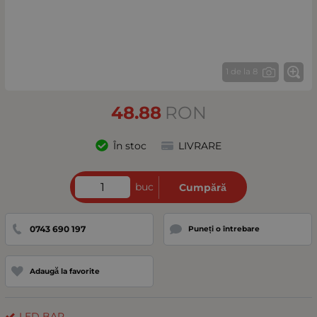
1 de la 8
48.88
RON
În stoc
LIVRARE
buc
Cumpără
0743 690 197
Puneți o întrebare
Adaugă la favorite
LED BAR