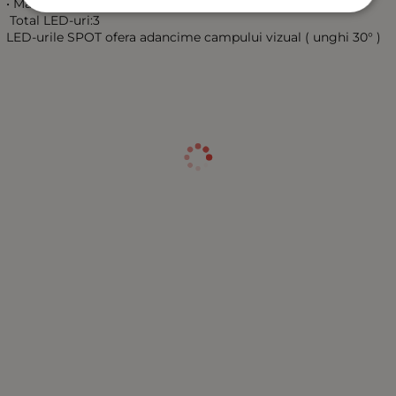
• Material:Aluminiu
Total LED-uri:3
LED-urile SPOT ofera adancime campului vizual ( unghi 30° )