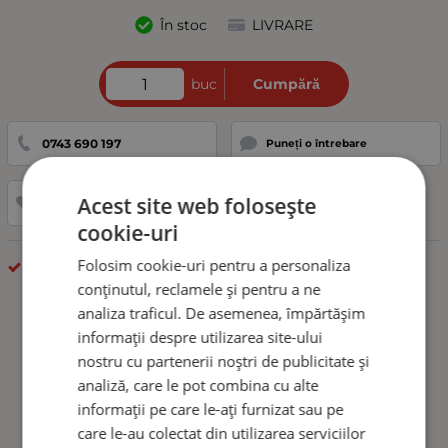
În stoc
LIVRARE
buc
Cumpără
0743 690 197
Puneți o întrebare
Acest site web folosește
Adaugă la favorite
cookie-uri
Folosim cookie-uri pentru a personaliza
Lampa Laterala Gabarit
conținutul, reclamele și pentru a ne
analiza traficul. De asemenea, împărtășim
informații despre utilizarea site-ului
nostru cu partenerii noștri de publicitate și
analiză, care le pot combina cu alte
informații pe care le-ați furnizat sau pe
care le-au colectat din utilizarea serviciilor