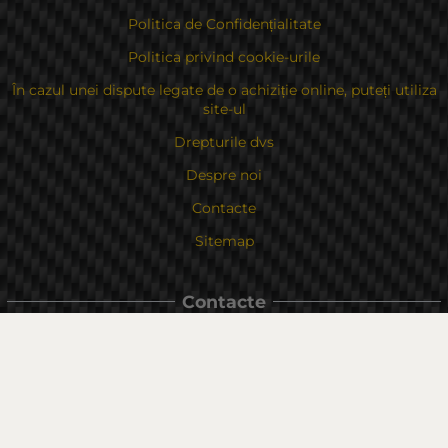
Politica de Confidențialitate
Politica privind cookie-urile
În cazul unei dispute legate de o achiziție online, puteți utiliza
site-ul
Drepturile dvs
Despre noi
Contacte
Sitemap
Contacte
Bulgaria, 6000 Stara Zagora
str.Kaloyanovsko shose 16
Metodă de plată