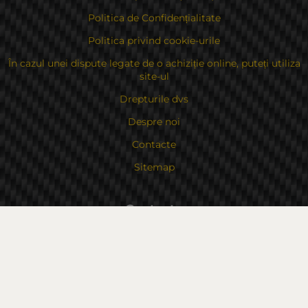
Politica de Confidențialitate
Politica privind cookie-urile
În cazul unei dispute legate de o achiziție online, puteți utiliza
site-ul
Drepturile dvs
Despre noi
Contacte
Sitemap
Contacte
Bulgaria, 6000 Stara Zagora
str.Kaloyanovsko shose 16
Metodă de plată