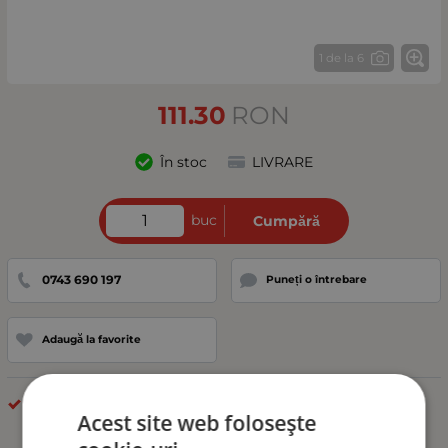
1 de la 6
111.30
RON
În stoc
LIVRARE
buc
Cumpără
0743 690 197
Puneți o întrebare
Adaugă la favorite
LED LĂMPĂRI
Acest site web folosește