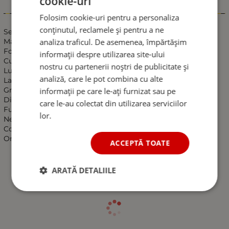
cookie-uri
Informații
Folosim cookie-uri pentru a personaliza
conținutul, reclamele și pentru a ne
Set 6X Lampa Gabarit, Contur Iluminat, 20LED-uri, Rosu, E-
analiza traficul. De asemenea, împărtășim
Mark, Neon Glow, 12-24V
Forma ovala.
informații despre utilizarea site-ului
Culoare: Rosu
nostru cu partenerii noștri de publicitate și
Lungime: 110 mm
analiză, care le pot combina cu alte
Latime: 45 mm
Grosime: 15 mm
informații pe care le-ați furnizat sau pe
Distanta dintre centrele de montare: 70mm
care le-au colectat din utilizarea serviciilor
Functioneaza de la 12V la 24V.
lor.
Neon Efect si Functie de catadioptru.
Coeficient de impermeabilitate IP66/68.
Omologare Europeana E9 si EMC.
ACCEPTĂ TOATE
ARATĂ DETALIILE