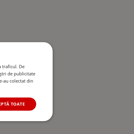
 traficul. De
tri de publicitate
le-au colectat din
EPTĂ TOATE