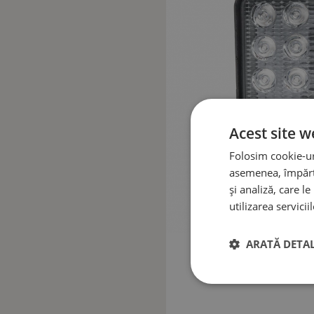
Acest site w
Folosim cookie-uri
asemenea, împărtă
și analiză, care l
utilizarea serviciil
ARATĂ DETAL