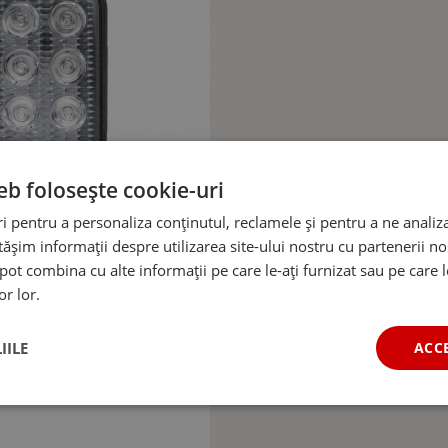
eb folosește cookie-uri
 pentru a personaliza conținutul, reclamele și pentru a ne analiza
șim informații despre utilizarea site-ului nostru cu partenerii noș
e pot combina cu alte informații pe care le-ați furnizat sau pe care 
or lor.
IILE
ACC