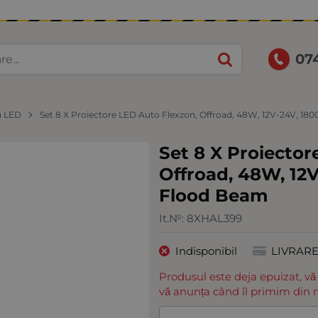
07
u LED
Set 8 X Proiectore LED Auto Flexzon, Offroad, 48W, 12V-24V, 18
Set 8 X Proiector
Offroad, 48W, 12V
Flood Beam
It.№:
8XHAL399
Indisponibil
LIVRAR
Produsul este deja epuizat, vă
vă anunța când îl primim din n