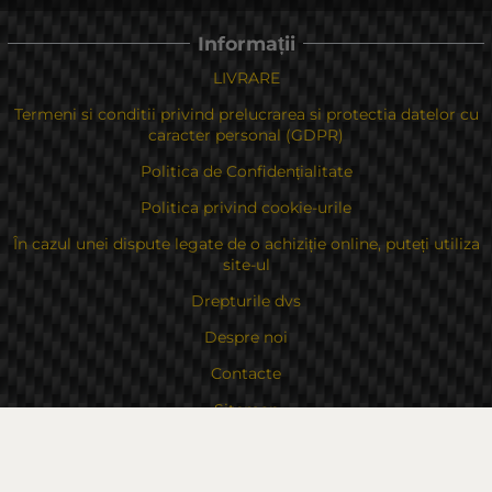
Informații
LIVRARE
Termeni si conditii privind prelucrarea si protectia datelor cu
caracter personal (GDPR)
Politica de Confidențialitate
Politica privind cookie-urile
În cazul unei dispute legate de o achiziție online, puteți utiliza
site-ul
Drepturile dvs
Despre noi
Contacte
Sitemap
Contacte