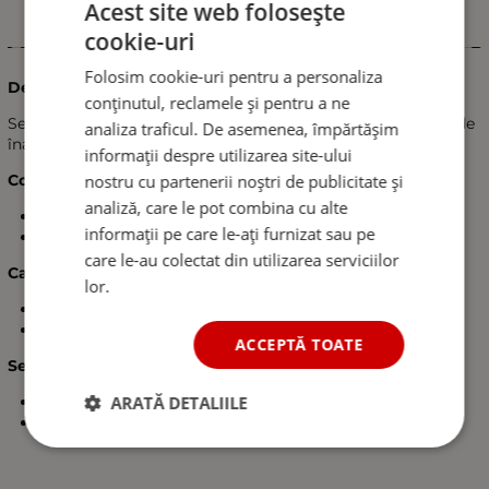
Acest site web folosește
cookie-uri
Informații
Folosim cookie-uri pentru a personaliza
Descriere:
conținutul, reclamele și pentru a ne
Set ștergător spate cu braț și lamelă, realizat din materiale de
analiza traficul. De asemenea, împărtășim
înaltă calitate. Asigură curățarea fiabilă a lunetei.
informații despre utilizarea site-ului
nostru cu partenerii noștri de publicitate și
Compatibilitate:
analiză, care le pot combina cu alte
Mercedes-Benz Clasa C S204 Kombi (2007–2013)
informații pe care le-ați furnizat sau pe
OEM numere: A 204 820 07 44, A2048200744
care le-au colectat din utilizarea serviciilor
Caracteristici:
lor.
Culoare: negru
Dimensiune lamelă: 290 mm
ACCEPTĂ TOATE
Setul conține:
ARATĂ DETALIILE
1 buc. braț ștergător spate
1 buc. lamelă ștergător spate