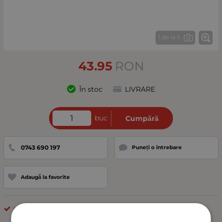
1 de la 5
43.95
RON
În stoc
LIVRARE
buc
Cumpără
0743 690 197
Puneți o întrebare
Adaugă la favorite
stergatoare