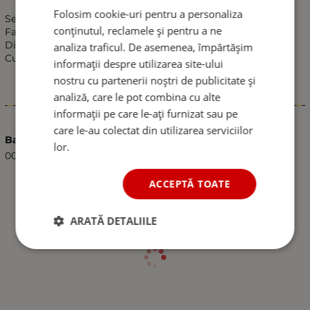
Folosim cookie-uri pentru a personaliza
Seturi (4 bucati) de acoperire anticoroziva.
conținutul, reclamele și pentru a ne
Fabricat din plastic durabil, cu strat anti-decolorant.
Dimensiune: 13 inci.
analiza traficul. De asemenea, împărtășim
Culoare: argintiu
informații despre utilizarea site-ului
nostru cu partenerii noștri de publicitate și
analiză, care le pot combina cu alte
Caracteristici
informații pe care le-ați furnizat sau pe
care le-au colectat din utilizarea serviciilor
Barcode (ISBN, UPC, etc.)
lor.
0000519584114
ACCEPTĂ TOATE
ARATĂ DETALIILE