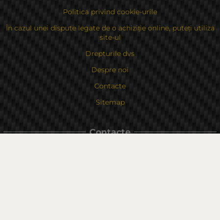
Politica privind cookie-urile
În cazul unei dispute legate de o achiziție online, puteți utiliza
site-ul
Drepturile dvs
Despre noi
Contacte
Sitemap
Contacte
Bulgaria, 6000 Stara Zagora
str.Kaloyanovsko shose 16
Metodă de plată
Urmăriți-ne