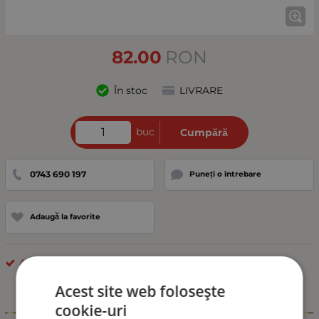
82.00
RON
În stoc
LIVRARE
buc
Cumpără
0743 690 197
Puneți o întrebare
Adaugă la favorite
ALȚII
Acest site web folosește
cookie-uri
Informații