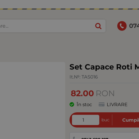
07
Set Capace Roti M
It.№:
TAS016
82.00
RON
În stoc
LIVRARE
buc
Cumpă