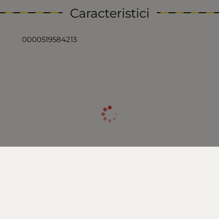
Caracteristici
0000519584213