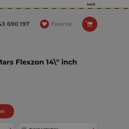
Intră
43 690 197
Favorite
ars Flexzon 14\" inch
ră