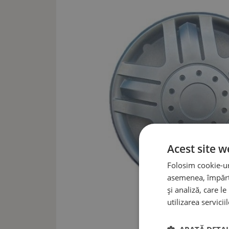
Acest site w
Folosim cookie-uri
asemenea, împărtă
și analiză, care l
utilizarea serviciil