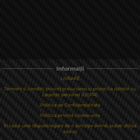
Informații
LIVRARE
Termeni si conditii privind prelucrarea si protectia datelor cu
caracter personal (GDPR)
Politica de Confidențialitate
Politica privind cookie-urile
În cazul unei dispute legate de o achiziție online, puteți utiliza
site-ul