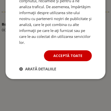
conținutul, reclamele și pentru a ne
analiza traficul. De asemenea, împărtășim
Caracteristici
informații despre utilizarea site-ului
nostru cu partenerii noștri de publicitate și
analiză, care le pot combina cu alte
Barcode (ISBN, UPC, etc.)
0000519584220
informații pe care le-ați furnizat sau pe
care le-au colectat din utilizarea serviciilor
lor.
ACCEPTĂ TOATE
ARATĂ DETALIILE