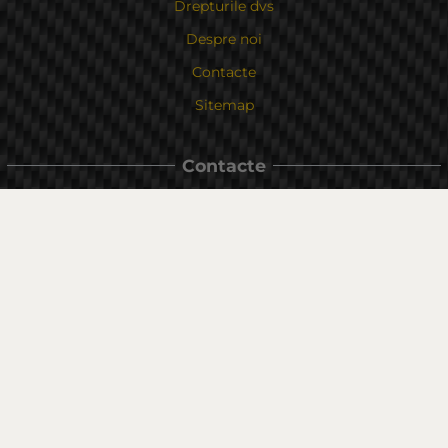
Drepturile dvs
Despre noi
Contacte
Sitemap
Contacte
Bulgaria, 6000 Stara Zagora
str.Kaloyanovsko shose 16
Metodă de plată
Urmăriți-ne