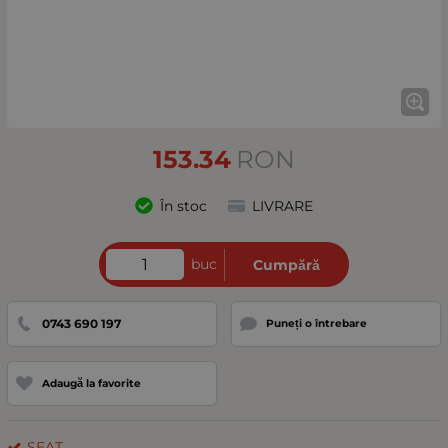
153.34
RON
În stoc
LIVRARE
buc
Cumpără
0743 690 197
Puneți o întrebare
Adaugă la favorite
SEAT