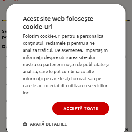
Acest site web folosește
Informații
cookie-uri
Set covorase auto din cauciuc tip tavita 3D Erpassan
Folosim cookie-uri pentru a personaliza
pentru SEAT ATECA I 2016+
conținutul, reclamele și pentru a ne
Descriere:
analiza traficul. De asemenea, împărtășim
Suprafață mată, antiderapantă, care asigură stabilitate și
informații despre utilizarea site-ului
împiedică alunecarea picioarelor în timpul conducerii.
nostru cu partenerii noștri de publicitate și
Extrem de durabile, cu margini înalte (tip tavă), care
analiză, care le pot combina cu alte
previn scurgerile de lichide și răspândirea murdăriei pe
informații pe care le-ați furnizat sau pe
mocheta mașinii.
Se potrivesc perfect cu forma podelei autoturismului,
care le-au colectat din utilizarea serviciilor
fiind ușor de montat și demontat, fabricate exact pe
lor.
dimensiunile interiorului.
Impermeabile și rezistente la temperaturi ridicate și
scăzute, precum și la diverse substanțe care ar putea
ACCEPTĂ TOATE
murdări sau deteriora interiorul.
Realizate din cauciuc TPE de înaltă calitate, fără miros
neplăcut, moi și rezistente la uzură.
ARATĂ DETALIILE
Foarte ușor de curățat prin spălare cu apă și detergent de