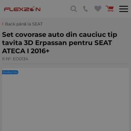
Back până la SEAT
Set covorase auto din cauciuc tip
tavita 3D Erpassan pentru SEAT
ATECA I 2016+
It.№:
EO0134
Produs nou