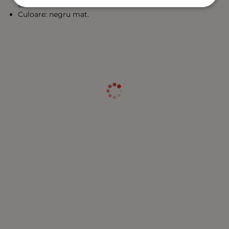
uz casnic.
Culoare: negru mat.