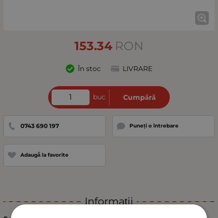
153.34
RON
În stoc
LIVRARE
buc
Cumpără
0743 690 197
Puneți o întrebare
Adaugă la favorite
Informații