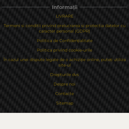
Informații
LIVRARE
Termeni si conditii privind prelucrarea si protectia datelor cu
caracter personal (GDPR)
Politica de Confidențialitate
Politica privind cookie-urile
În cazul unei dispute legate de o achiziție online, puteți utiliza
site-ul
Drepturile dvs
Despre noi
Contacte
Sitemap
Contacte