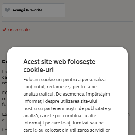
Adaugă la favorite
universale
Informații
Acest site web folosește
Descriere:
cookie-uri
Lentilele sunt echipate cu un ventilator eficient și silențios,
capabil să disipeze rapid căldura, asigurând funcționarea
Folosim cookie-uri pentru a personaliza
normală a luminilor pentru o durată de viață mai lungă.
conținutul, reclamele și pentru a ne
P80 PRO, cu un sistem excelent de disipare a căldurii, poate
analiza traficul. De asemenea, împărtășim
rezista la diferențe mari de temperatură, de la -40° la 120°, și
informații despre utilizarea site-ului
funcționează normal în aceste condiții.
nostru cu partenerii noștri de publicitate și
Lentilă de proiecție din sticlă de înaltă rezoluție, cu un design
analiză, care le pot combina cu alte
cu tangentă dublă, ce oferă o linie plată și clară.
informații pe care le-ați furnizat sau pe
care le-au colectat din utilizarea serviciilor
Lentilă HD cu iluminare duală: clară și mai concentrată