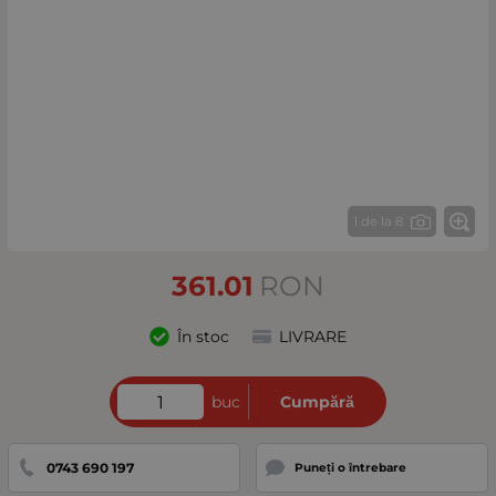
1 de la 8
361.01
RON
În stoc
LIVRARE
buc
Cumpără
0743 690 197
Puneți o întrebare