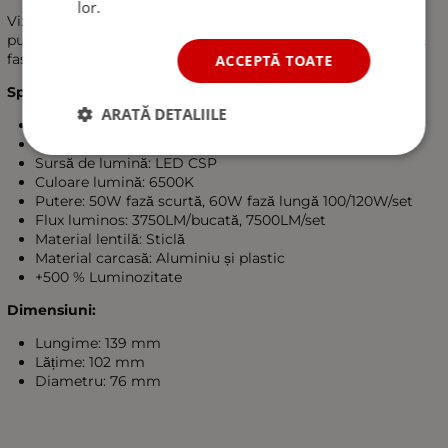
lor.
Vizibilitate îmbunătățită: Lentilele asigură o iluminare mai
puternică a drumului din fața automobilului și concentrează
fasciculul luminos pentru o eficiență și siguranță maxime.
ACCEPTĂ TOATE
Specificații tehnice:
ARATĂ DETALIILE
Tensiune: 9-16V DC
Dimensiune lentilă: 3 inch
Sursă de lumină: LED CSP
Culoare lumină: 6500K
Putere: 50W fază scurtă, 60W fază lungă 100/120W/set
Flux luminos: 3750LM/bucată, 7500LM/set
Material lentilă: Sticlă
Material carcasă: Aluminiu și plastic
+500 % Luminozitate
Dimensiuni:
Lungime: 139 mm
Lățime: 102 mm
Diametru: 76 mm