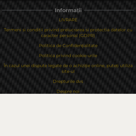
Informații
LIVRARE
Termeni si conditii privind prelucrarea si protectia datelor cu
caracter personal (GDPR)
Politica de Confidențialitate
Politica privind cookie-urile
În cazul unei dispute legate de o achiziție online, puteți utiliza
site-ul
Drepturile dvs
Despre noi
Contacte
Sitemap
Contacte