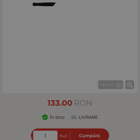
1 de la 3
133.00
RON
În stoc
LIVRARE
buc
Cumpără