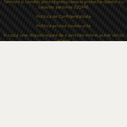
Termeni si conditii privind prelucrarea si protectia datelor cu
caracter personal (GDPR)
Politica de Confidențialitate
Politica privind cookie-urile
În cazul unei dispute legate de o achiziție online, puteți utiliza
site-ul
Drepturile dvs
Despre noi
Contacte
Sitemap
Contacte
Bulgaria, 6000 Stara Zagora
str.Kaloyanovsko shose 16
Metodă de plată