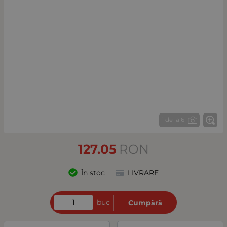
1 de la 6
127.05
RON
În stoc
LIVRARE
buc
Cumpără