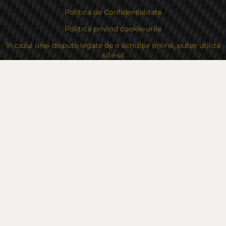
Politica de Confidențialitate
Politica privind cookie-urile
În cazul unei dispute legate de o achiziție online, puteți utiliza
site-ul
Drepturile dvs
Despre noi
Contacte
Sitemap
Contacte
Bulgaria, 6000 Stara Zagora
str.Kaloyanovsko shose 16
Metodă de plată