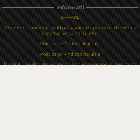
Informații
LIVRARE
Termeni si conditii privind prelucrarea si protectia datelor cu
caracter personal (GDPR)
Politica de Confidențialitate
Politica privind cookie-urile
În cazul unei dispute legate de o achiziție online, puteți utiliza
site-ul
Drepturile dvs
Despre noi
Contacte
Sitemap
Contacte