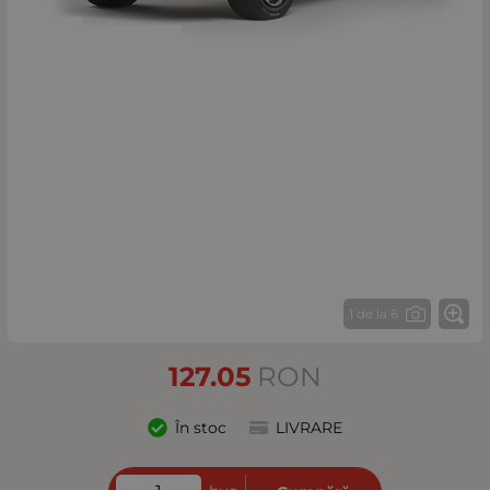
1 de la 6
127.05
RON
În stoc
LIVRARE