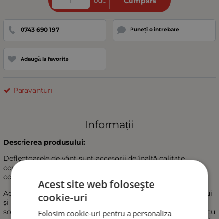
buc
Cumpără
0743 690 197
Puneți o întrebare
Adaugă la favorite
Paravanturi
Informații
Descrierea produsului:
Deflectoarele de vânt sunt accesorii de înaltă calitate,
concepute pentru a spori confortul și siguranța în timpul
condusului.
Acest site web folosește
Acestea se montează pe geamurile laterale ale automobilului
cookie-uri
și oferă o protecție eficientă împotriva vântului, ploii și
soarelui. Datorită designului lor precis, se potrivesc perfect cu
Folosim cookie-uri pentru a personaliza