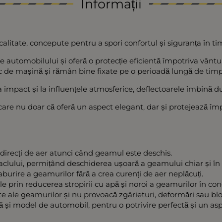
Informații
 calitate, concepute pentru a spori confortul și siguranța în t
utomobilului și oferă o protecție eficientă împotriva vântului,
ic de mașină și rămân bine fixate pe o perioadă lungă de timp
a impact și la influențele atmosferice, deflectoarele îmbină dur
care nu doar că oferă un aspect elegant, dar și protejează împo
i direcți de aer atunci când geamul este deschis.
taclului, permițând deschiderea ușoară a geamului chiar și în
burire a geamurilor fără a crea curenți de aer neplăcuți.
ale prin reducerea stropirii cu apă și noroi a geamurilor în c
ale geamurilor și nu provoacă zgârieturi, deformări sau bloc
 și model de automobil, pentru o potrivire perfectă și un asp