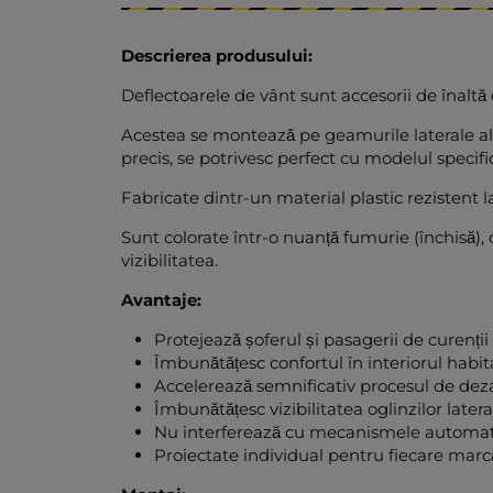
Descrierea produsului:
Deflectoarele de vânt sunt accesorii de înaltă
Acestea se montează pe geamurile laterale ale a
precis, se potrivesc perfect cu modelul specif
Fabricate dintr-un material plastic rezistent l
Sunt colorate într-o nuanță fumurie (închisă), 
vizibilitatea.
Avantaje:
Protejează șoferul și pasagerii de curenți
Îmbunătățesc confortul în interiorul habi
Accelerează semnificativ procesul de deza
Îmbunătățesc vizibilitatea oglinzilor later
Nu interferează cu mecanismele automate 
Proiectate individual pentru fiecare marcă