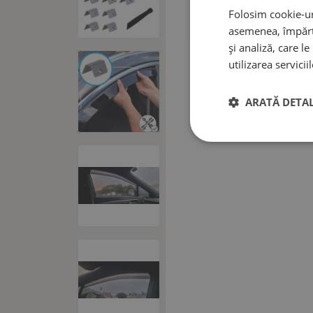
Folosim cookie-uri
asemenea, împărtă
și analiză, care l
utilizarea serviciil
ARATĂ DETAL