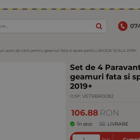
07
turi auto de vant pentru geamuri fata si spate pentru SKODA SCALA 2019+
Set de 4 Paravan
geamuri fata si 
2019+
It.№:
VETRBR0082
106.88
RON
În stoc
LIVRARE
buc
Cumpă