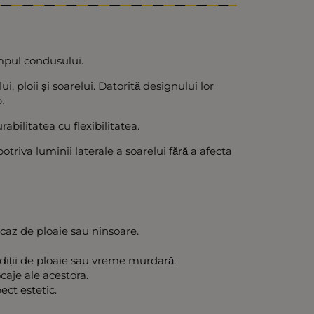
impul condusului.
 ploii și soarelui. Datorită designului lor
.
abilitatea cu flexibilitatea.
triva luminii laterale a soarelui fără a afecta
 caz de ploaie sau ninsoare.
ondiții de ploaie sau vreme murdară.
aje ale acestora.
ect estetic.