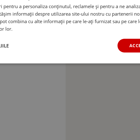
 pentru a personaliza conținutul, reclamele și pentru a ne analiza
șim informații despre utilizarea site-ului nostru cu partenerii noș
e pot combina cu alte informații pe care le-ați furnizat sau pe care 
or lor.
IILE
ACC