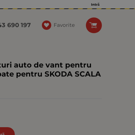
Intră
43 690 197
Favorite
turi auto de vant pentru
spate pentru SKODA SCALA
ră