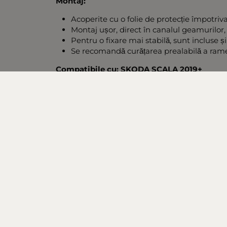
Montaj:
Acoperite cu o folie de protecție împotriv
Montaj ușor, direct în canalul geamurilor,
Pentru o fixare mai stabilă, sunt incluse 
Se recomandă curățarea prealabilă a rame
Compatibile cu: SKODA SCALA 2019+