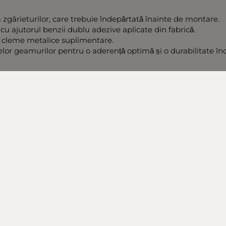
a zgârieturilor, care trebuie îndepărtată înainte de montare.
 cu ajutorul benzii dublu adezive aplicate din fabrică.
și cleme metalice suplimentare.
lor geamurilor pentru o aderență optimă și o durabilitate în