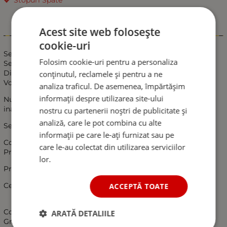
Acest site web folosește
Informații
cookie-uri
Set de Lampe Spate LED, Flexzon, 235x110mm, 7 functii,
Folosim cookie-uri pentru a personaliza
Semnalizare Dinamica, Stanga si Dreapta
Dimensiune 235x110mm.
conținutul, reclamele și pentru a ne
Voltaj alimentare de la 12V si 24V.
analiza traficul. De asemenea, împărtășim
informații despre utilizarea site-ului
Numar functii 7: pozitie, frana, semnalizare, ceata, mers
inapoi, catadioptru, numar.
nostru cu partenerii noștri de publicitate și
analiză, care le pot combina cu alte
Semnalizare dinamica.(in genul AUDI) .
informații pe care le-ați furnizat sau pe
Consum redus de energie.
care le-au colectat din utilizarea serviciilor
Protectie la inversarea polaritatii.
lor.
Prindere in 2 suruburi M6 la o distanta de 150mm.
Certificare E9 si ECE R03 / R06 / R07 / R10 / R23 / R38
ACCEPTĂ TOATE
Compatibilitate electromagnetica – EMC certificate.
ARATĂ DETALIILE
Gradul de impermeabilitate de IP68.