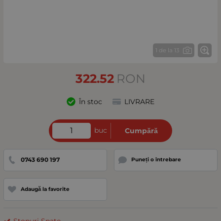
1 de la 13
322.52
RON
În stoc
LIVRARE
buc
Cumpără
0743 690 197
Puneți o întrebare
Adaugă la favorite
Stopuri Spate