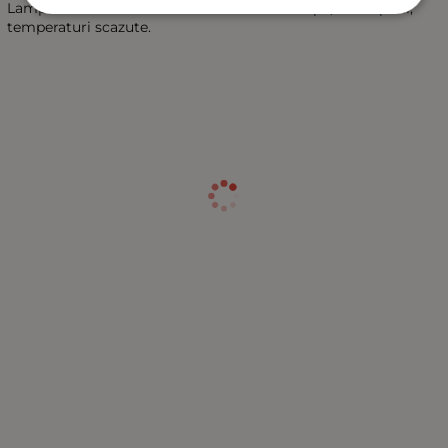
Lampa este etansa ermetic si rezistenta la apa, intemperii,
temperaturi scazute.