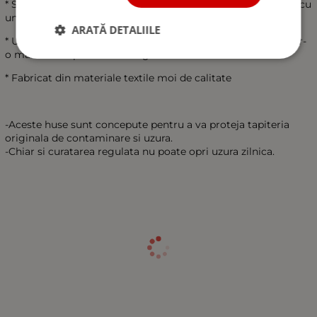
* Sunt potrivite pentru autobuze cu airbag si pot fi utilizate cu
una sau doua cotiere.
ARATĂ DETALIILE
* Usor de curatat - stergeti doar deoarece poate fi spalat intr-
o masina de spalat la 40 de grade
* Fabricat din materiale textile moi de calitate
-Aceste huse sunt concepute pentru a va proteja tapiteria
originala de contaminare si uzura.
-Chiar si curatarea regulata nu poate opri uzura zilnica.