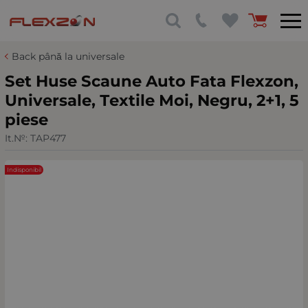
Back până la universale
Set Huse Scaune Auto Fata Flexzon,
Universale, Тextile Мoi, Negru, 2+1, 5
piese
It.№:
TAP477
Indisponibil