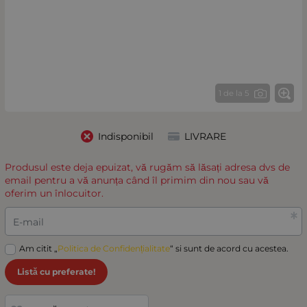
1 de la 5
Indisponibil
LIVRARE
Produsul este deja epuizat, vă rugăm să lăsați adresa dvs de
email pentru a vă anunța când îl primim din nou sau vă
oferim un înlocuitor.
E-mail
Am citit „
Politica de Confidențialitate
“ si sunt de acord cu acestea.
Listă cu preferate!