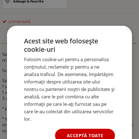
Adaugă la favorite
universale
Acest site web folosește
Informații
cookie-uri
Set de huse universale pentru scaune din material moale cu
Folosim cookie-uri pentru a personaliza
model de diamant.
conținutul, reclamele și pentru a ne
Scaunul soferului si scaunul dublu al pasagerului.
analiza traficul. De asemenea, împărtășim
Setul include:
informații despre utilizarea site-ului
1 x capacul scaunului soferului
nostru cu partenerii noștri de publicitate și
1 x carcasa pentru scaun dublu pasager
analiză, care le pot combina cu alte
3 x cutii de tetiere
informații pe care le-ați furnizat sau pe
* potrivit pentru autobuze cu volan stanga si dreapta
care le-au colectat din utilizarea serviciilor
lor.
* Instalare rapida si usoara - asezati-va doar pe scaunele
originale (cu elasticele dedesubt, astfel incat sa se intinda pe
scaune)
ACCEPTĂ TOATE