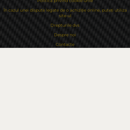
Politica privind cookie-urile
În cazul unei dispute legate de o achiziție online, puteți utiliza
site-ul
Drepturile dvs
Despre noi
Contacte
Sitemap
Contacte
Bulgaria, 6000 Stara Zagora
str.Kaloyanovsko shose 16
Metodă de plată
Urmăriți-ne