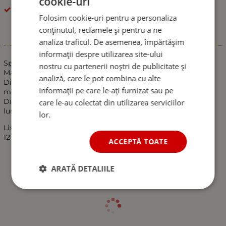
cookie-uri
Instrumente
Folosim cookie-uri pentru a personaliza
conținutul, reclamele și pentru a ne
analiza traficul. De asemenea, împărtășim
Informații
informații despre utilizarea site-ului
Specificație:
nostru cu partenerii noștri de publicitate și
Material: otel inoxidabil
analiză, care le pot combina cu alte
Dimensiunea acelor de curățare: 1,1 mm, 1,4 mm, 1,6 mm, 1,8
informații pe care le-ați furnizat sau pe
mm, 2,1 mm
Diametrul periilor: 2 mm, 3 mm, 4 mm, 5 mm, 7 mm;
care le-au colectat din utilizarea serviciilor
lungime totala: 11 cm
lor.
Lista pachetelor:
12 fire de curățare + 10 ace de curățare + 5 perii
ACCEPTĂ TOATE
ARATĂ DETALIILE