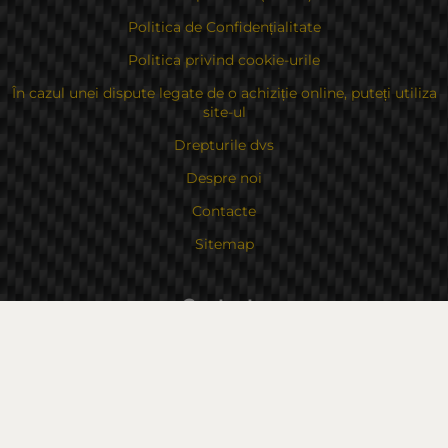
Politica de Confidențialitate
Politica privind cookie-urile
În cazul unei dispute legate de o achiziție online, puteți utiliza
site-ul
Drepturile dvs
Despre noi
Contacte
Sitemap
Contacte
Bulgaria, 6000 Stara Zagora
str.Kaloyanovsko shose 16
Metodă de plată