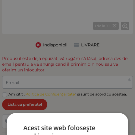
1 de la 10
Indisponibil
LIVRARE
Produsul este deja epuizat, vă rugăm să lăsați adresa dvs de
email pentru a vă anunța când îl primim din nou sau vă
oferim un înlocuitor.
E-mail
Am citit „
Politica de Confidențialitate
“ si sunt de acord cu acestea.
Listă cu preferate!
Adaugă la favorite
Acest site web folosește