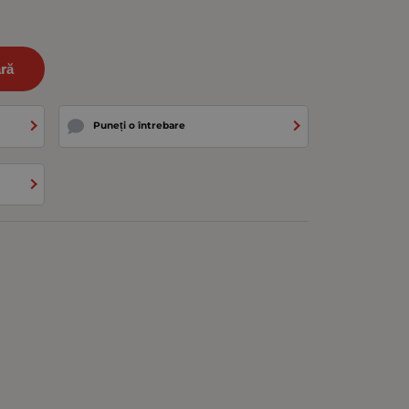
ră
Puneți o întrebare