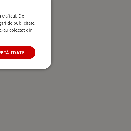
 traficul. De
tri de publicitate
le-au colectat din
EPTĂ TOATE