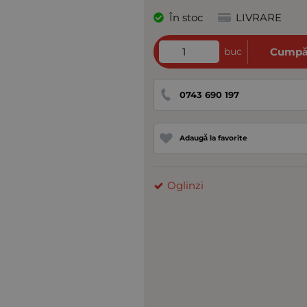
În stoc
LIVRARE
buc
Cumpă
0743 690 197
Adaugă la favorite
Oglinzi