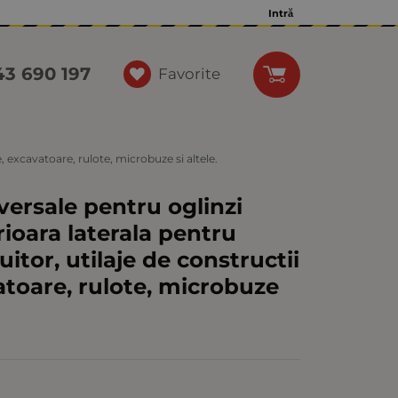
Intră
43 690 197
Favorite
, excavatoare, rulote, microbuze si altele.
versale pentru oglinzi
rioara laterala pentru
itor, utilaje de constructii
vatoare, rulote, microbuze