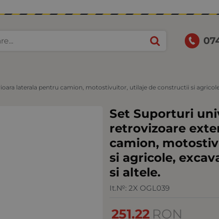
07
ioara laterala pentru camion, motostivuitor, utilaje de constructii si agricole
Set Suporturi uni
retrovizoare exte
camion, motostivu
si agricole, exca
si altele.
It.№:
2X OGL039
251.22
RON