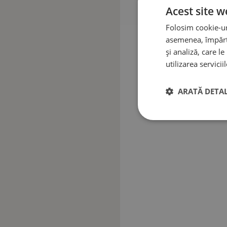
Acest site w
Folosim cookie-uri
asemenea, împărtă
și analiză, care l
utilizarea serviciil
ARATĂ DETAL