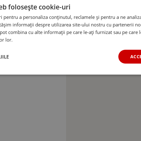
eb folosește cookie-uri
 pentru a personaliza conținutul, reclamele și pentru a ne analiza
șim informații despre utilizarea site-ului nostru cu partenerii noș
e pot combina cu alte informații pe care le-ați furnizat sau pe care 
or lor.
IILE
ACC