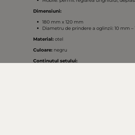
Mobile: permit reglarea unghiului, deplasa
Dimensiuni:
180 mm x 120 mm
Diametru de prindere a oglinzii: 10 mm 
Material:
otel
Culoare:
negru
Continutul setului:
2 suporturi universale pentru oglinzi retr