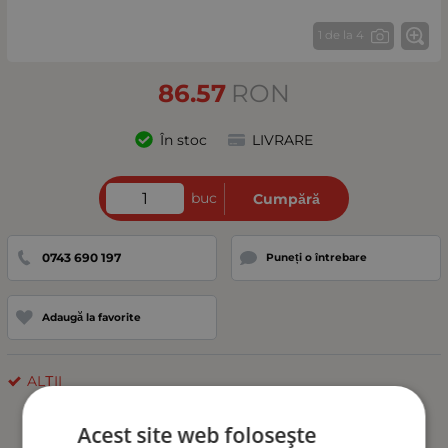
1 de la 4
86.57
RON
În stoc
LIVRARE
buc
Cumpără
0743 690 197
Puneți o întrebare
Adaugă la favorite
ALȚII
Acest site web folosește