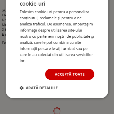
Informații
cookie-uri
Suport De Montaj LED Light Bar, 2 Buc / Set, Prindere
Folosim cookie-uri pentru a personaliza
Laterala
conținutul, reclamele și pentru a ne
Negru
analiza traficul. De asemenea, împărtășim
Metal durabil
2 bucati / Set
informații despre utilizarea site-ului
E nevoie de foraj !
nostru cu partenerii noștri de publicitate și
analiză, care le pot combina cu alte
Fara lumini incluse !
informații pe care le-ați furnizat sau pe
care le-au colectat din utilizarea serviciilor
lor.
ACCEPTĂ TOATE
ARATĂ DETALIILE