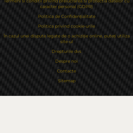
Termeni si conditii privind prelucrarea si protectia datelor cu
caracter personal (GDPR)
Politica de Confidențialitate
Politica privind cookie-urile
În cazul unei dispute legate de o achiziție online, puteți utiliza
site-ul
Drepturile dvs
Despre noi
Contacte
Sitemap
Contacte
Bulgaria, 6000 Stara Zagora
str.Kaloyanovsko shose 16
Metodă de plată