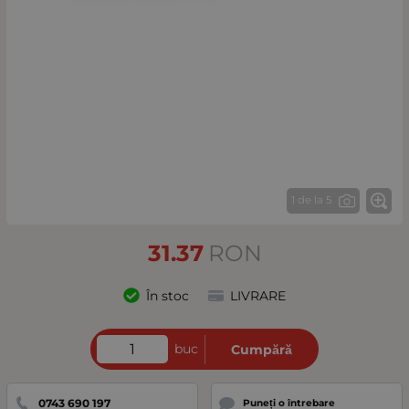
1 de la 5
31.37
RON
În stoc
LIVRARE
buc
Cumpără
0743 690 197
Puneți o întrebare