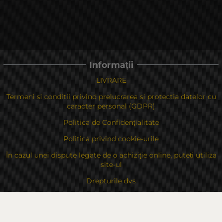
Informații
LIVRARE
Termeni si conditii privind prelucrarea si protectia datelor cu
caracter personal (GDPR)
Politica de Confidențialitate
Politica privind cookie-urile
În cazul unei dispute legate de o achiziție online, puteți utiliza
site-ul
Drepturile dvs
Despre noi
Contacte