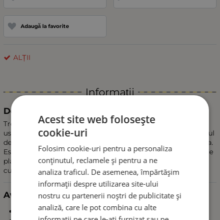
Adaugă la favorite
ALȚII
Informații
Descriere
Acest site web folosește
Treapta multifunctionala pentru usa auto ofera acces rapid,
cookie-uri
usor si sigur la plafonul vehiculului. Se fixeaza pe mecanismul
de inchidere al usii si functioneaza ca o mini-scara compacta.
Folosim cookie-uri pentru a personaliza
Este ideala pentru incarcarea si descarcarea portbagajelor de
conținutul, reclamele și pentru a ne
plafon, cutiilor, echipamentelor sportive, precum si pentru
curatarea si intretinerea plafonului.
analiza traficul. De asemenea, împărtășim
informații despre utilizarea site-ului
Avantaje principale
nostru cu partenerii noștri de publicitate și
analiză, care le pot combina cu alte
Acces sigur si confortabil la plafonul vehiculului
informații pe care le-ați furnizat sau pe