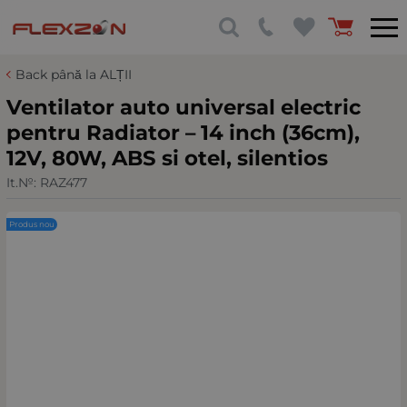
Back până la ALȚII
Ventilator auto universal electric
pentru Radiator – 14 inch (36cm),
12V, 80W, ABS si otel, silentios
It.№:
RAZ477
Produs nou