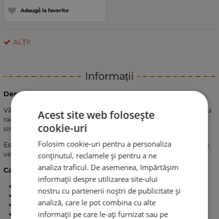
Adaugă la favorite
ALȚII
Informații
Descriere produs:
Vă prezentăm un ventilator electric de înaltă eficiență pentru
Acest site web folosește
radiator, cu lame curbate, care asigură o răcire optimă a
cookie-uri
sistemului dumneavoastră de răcire.
Folosim cookie-uri pentru a personaliza
Este potrivit pentru o varietate de autoturisme, motociclete,
vehicule off-road și proiecte cu spațiu limitat.
conținutul, reclamele și pentru a ne
analiza traficul. De asemenea, împărtășim
Caracteristici tehnice:
informații despre utilizarea site-ului
Dimensiune: 14 inch(36cm)
nostru cu partenerii noștri de publicitate și
Număr pale: 8 lame curbate
analiză, care le pot combina cu alte
Tensiune: 12V
informații pe care le-ați furnizat sau pe
Putere: 80W