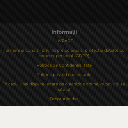
Informații
LIVRARE
Termeni si conditii privind prelucrarea si protectia datelor cu
caracter personal (GDPR)
Politica de Confidențialitate
Politica privind cookie-urile
În cazul unei dispute legate de o achiziție online, puteți utiliza
site-ul
Drepturile dvs
Despre noi
Contacte
Sitemap