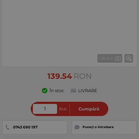
1 de la 7
139.54
RON
În stoc
LIVRARE
buc
Cumpără
0743 690 197
Puneți o întrebare