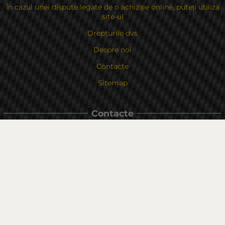
În cazul unei dispute legate de o achiziție online, puteți utiliza
site-ul
Drepturile dvs
Despre noi
Contacte
Sitemap
Contacte
Bulgaria, 6000 Stara Zagora
str.Kaloyanovsko shose 16
Metodă de plată
Urmăriți-ne