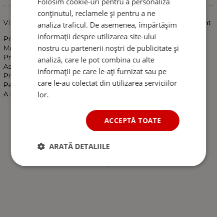
Folosim cookie-uri pentru a personaliza
Informații
conținutul, reclamele și pentru a ne
Viziere de Protectie Pentru Fata din Material PET Transparent
analiza traficul. De asemenea, împărtășim
informații despre utilizarea site-ului
Protectie pentru: nas, gura.
nostru cu partenerii noștri de publicitate și
Marime: universala.
Prindere reglabila.
analiză, care le pot combina cu alte
Asigura ventilatia corespunzatoare pentru a nu se aburi.
informații pe care le-ați furnizat sau pe
Practica,ergonomica,usoara.
care le-au colectat din utilizarea serviciilor
Permite utilizarea indelungata cu un confort sporit.
A se igieniza inainte de utilizare!
lor.
ACCEPTĂ TOATE
ARATĂ DETALIILE