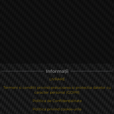
Informații
LIVRARE
Termeni si conditii privind prelucrarea si protectia datelor cu
caracter personal (GDPR)
Politica de Confidențialitate
Politica privind cookie-urile