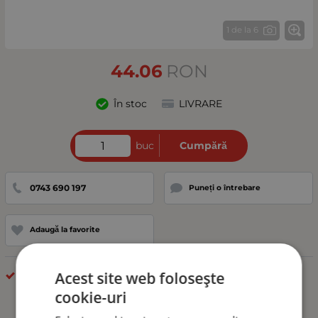
1 de la 6
44.06
RON
În stoc
LIVRARE
buc
Cumpără
0743 690 197
Puneți o întrebare
Adaugă la favorite
Acest site web folosește
DIFERITE
cookie-uri