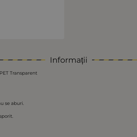
Informații
l PET Transparent
u se aburi.
porit.