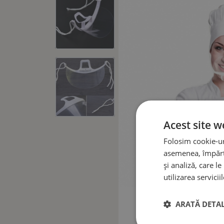
Acest site w
Folosim cookie-uri
asemenea, împărtă
și analiză, care l
utilizarea serviciil
ARATĂ DETAL