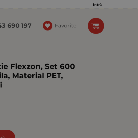
Intră
43 690 197
Favorite
tie Flexzon, Set 600
ila, Material PET,
i
ră