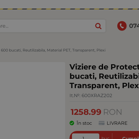
07
 600 bucati, Reutilizabila, Material PET, Transparent, Plexi
Viziere de Protec
bucati, Reutilizab
Transparent, Plex
It.№:
600XRAZ202
1258.99
RON
În stoc
LIVRARE
buc
Cumpă