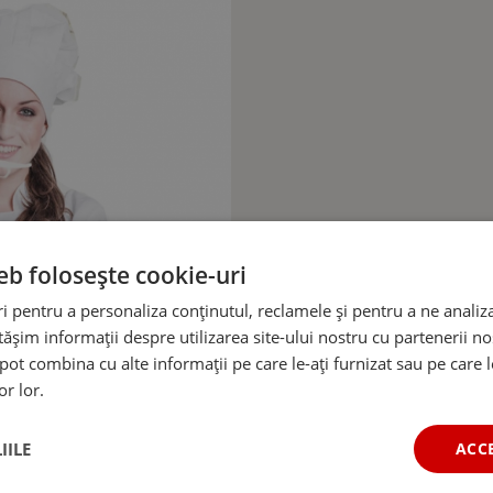
eb folosește cookie-uri
 pentru a personaliza conținutul, reclamele și pentru a ne analiza
șim informații despre utilizarea site-ului nostru cu partenerii noș
e pot combina cu alte informații pe care le-ați furnizat sau pe care 
or lor.
IILE
ACC