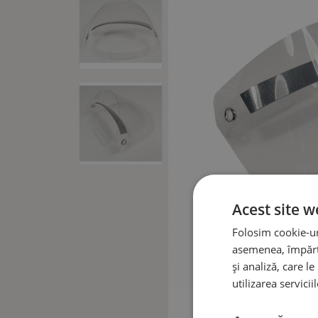
Acest site w
Folosim cookie-uri
asemenea, împărtă
și analiză, care l
utilizarea serviciil