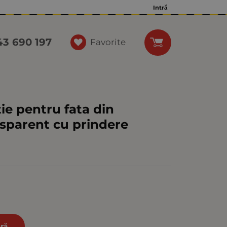
Intră
43 690 197
Favorite
tie pentru fata din
nsparent cu prindere
ră