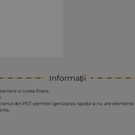
Informații
tantare si curea fixare.
a.
cranul din PET permite igenizarea rapida si nu are elemente c
enta.