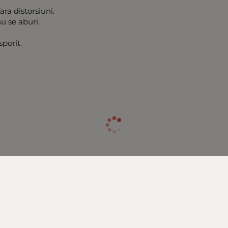
ara distorsiuni.
u se aburi.
porit.