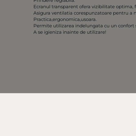
Prindere reglabila.
Ecranul transparent ofera vizibilitate optima, f
Asigura ventilatia corespunzatoare pentru a n
Practica,ergonomica,usoara.
Permite utilizarea indelungata cu un confort s
A se igieniza inainte de utilizare!