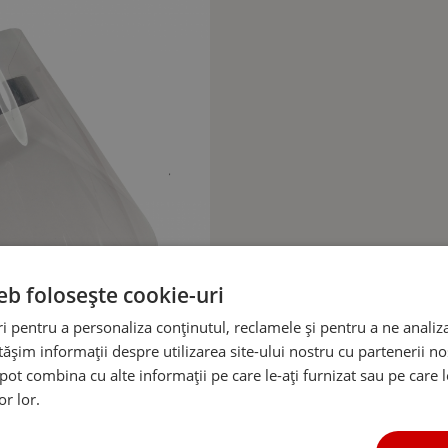
eb folosește cookie-uri
 pentru a personaliza conținutul, reclamele și pentru a ne analiza
șim informații despre utilizarea site-ului nostru cu partenerii noș
e pot combina cu alte informații pe care le-ați furnizat sau pe care 
or lor.