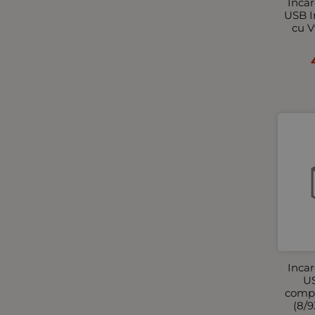
Incar
USB I
cu V
Incar
US
compa
(8/9