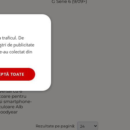
G Serie 6 (9/09>)
 traficul. De
tri de publicitate
le-au colectat din
EPTĂ TOATE
arcator USB
versal cu 6
toare pentru
 si smartphone-
 culoare Alb
oodyear
Rezultate pe pagină: