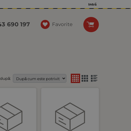
Intră
43 690 197
Favorite
 după: