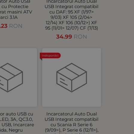
ator Auto USB
Incarcatorul Auto Dual
 cu Protectie
USB Integrat compatibil
rat masini ATV
cu DAF: 95 XF (1/97>
arci 3.1A
9/03) XF 105 (2/04>
12/14) XF 106 (10/12>) XF
.23
RON
95 (11/01> 12/07) CF (7/13)
34.99
RON
Indisponibil
tor auto USB cu
Incarcatorul Auto Dual
LED, 3A, QC3.0,
USB Integrat compatibil
i USB, Incarcare
cu Scania R Serie 6
ida, Negru
(9/09>), P Serie 6 (12/11>),