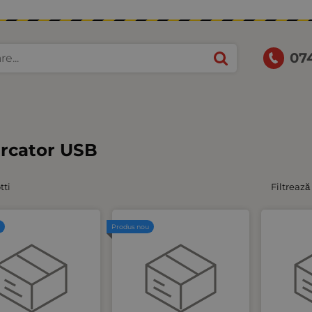
07
arcator USB
tti
Filtrează
u
Produs nou