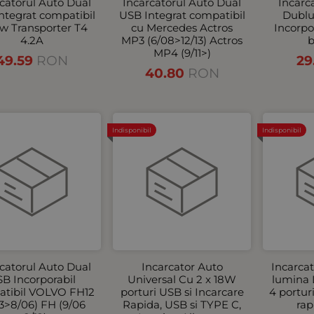
catorul Auto Dual
Incarcatorul Auto Dual
Incarc
ntegrat compatibil
USB Integrat compatibil
Dublu
w Transporter Т4
cu Mercedes Actros
Incorpo
4.2A
MP3 (6/08>12/13) Actros
b
MP4 (9/11>)
49.59
RON
29
40.80
RON
Indisponibil
Indisponibil
catorul Auto Dual
Incarcator Аuto
Incarca
B Incorporabil
Universal Cu 2 x 18W
lumina 
tibil VOLVO FH12
porturi USB si Incarcare
4 portur
3>8/06) FH (9/06
Rapida, USB si TYPE C,
rap