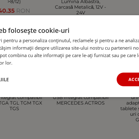
>8/12)
Lumina Albastra,
Carcasă Metalică, 12V -
40.35
RON
24V
eb folosește cookie-uri
l
Indisponibil
Indisponibil
 pentru a personaliza conținutul, reclamele și pentru a ne analiza
șim informații despre utilizarea site-ului nostru cu partenerii noș
e pot combina cu alte informații pe care le-ați furnizat sau pe care 
or lor.
IILE
ACC
catorul Auto Dual
Incarcatorul Auto Dual
Inc
ntegrat compatibil
USB Integrat compatibil
uni
TGA TGL TGM TGX
MERCEDES ACTROS
adap
TGS
tablete
uri
G