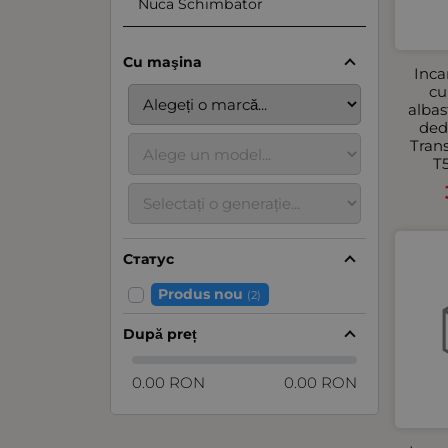
Nuca Schimbator
Cu maşina
Inca
cu
albas
ded
Trans
T
Статус
Produs nou
(2)
După preț
0.00 RON
0.00 RON