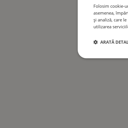
Folosim cookie-uri
asemenea, împărtă
și analiză, care l
utilizarea serviciil
ARATĂ DETAL