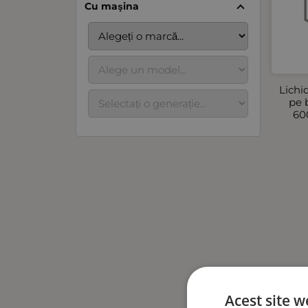
Cu maşina
Lichi
pe 
60
Acest site w