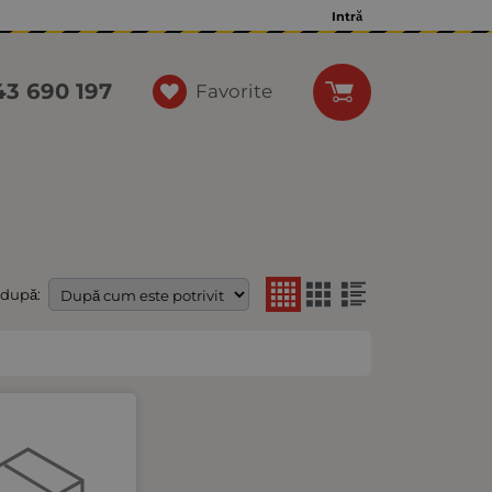
Intră
43 690 197
Favorite
 după: