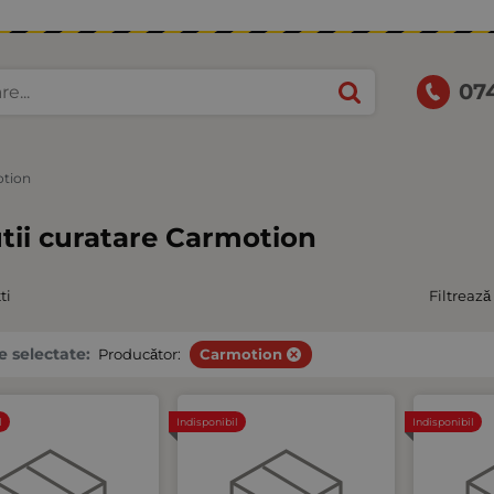
07
tion
tii curatare Carmotion
ti
Filtrează
le selectate:
Producător:
Carmotion
l
Indisponibil
Indisponibil