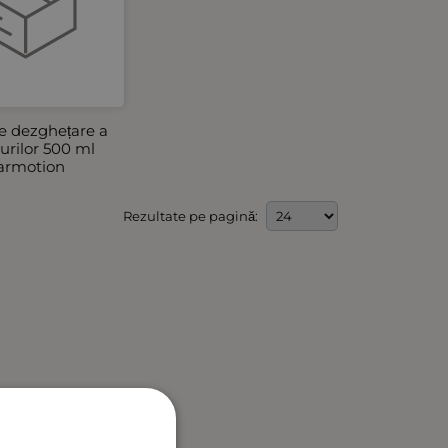
e dezghețare a
rilor 500 ml
armotion
Rezultate pe pagină: