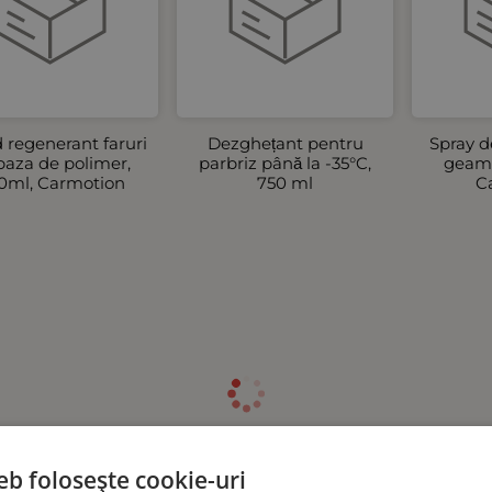
d regenerant faruri
Dezghețant pentru
Spray d
baza de polimer,
parbriz până la -35°C,
geamu
0ml, Carmotion
750 ml
C
eb folosește cookie-uri