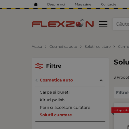
Despre noi
Magazine
Contacte
Acasa
Cosmetica auto
Solutii curatare
Carmo
Solu
Filtre
3 Prodot
Cosmetica auto
Carpe si bureti
Filtre
Kituri polish
Perii si accesorii curatare
Indisponibi
Solutii curatare