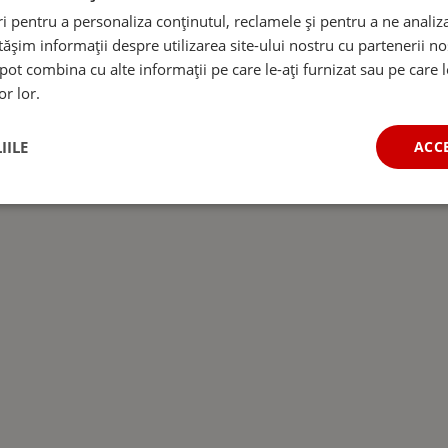
 pentru a personaliza conținutul, reclamele și pentru a ne analiza
șim informații despre utilizarea site-ului nostru cu partenerii noș
e pot combina cu alte informații pe care le-ați furnizat sau pe care 
or lor.
IILE
ACC