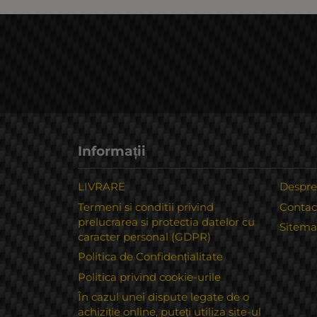
Informații
LIVRARE
Despre
Termeni si conditii privind
Contac
prelucrarea si protectia datelor cu
Sitem
caracter personal (GDPR)
Politica de Confidențialitate
Politica privind cookie-urile
În cazul unei dispute legate de o
achiziție online, puteți utiliza site-ul