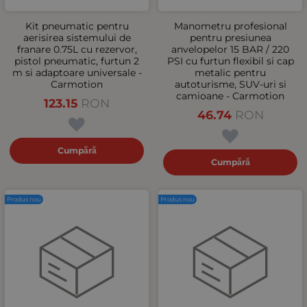
Kit pneumatic pentru
Manometru profesional
aerisirea sistemului de
pentru presiunea
franare 0.75L cu rezervor,
anvelopelor 15 BAR / 220
pistol pneumatic, furtun 2
PSI cu furtun flexibil si cap
m si adaptoare universale -
metalic pentru
Carmotion
autoturisme, SUV-uri si
camioane - Carmotion
123.15
RON
46.74
RON
Cumpără
Cumpără
Produs nou
Produs nou