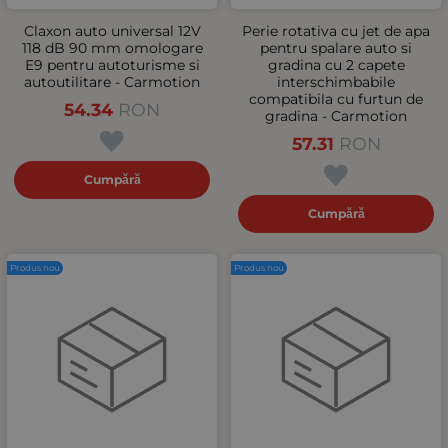
Claxon auto universal 12V
Perie rotativa cu jet de apa
118 dB 90 mm omologare
pentru spalare auto si
E9 pentru autoturisme si
gradina cu 2 capete
autoutilitare - Carmotion
interschimbabile
compatibila cu furtun de
54.34
RON
gradina - Carmotion
57.31
RON
Cumpără
Cumpără
Produs nou
Produs nou