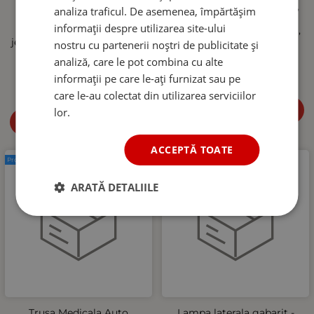
aparat de spalat cu
m, conexiune M22-14 mm,
analiza traficul. De asemenea, împărtășim
presiune, Foam Cannon,
40 MPa (5800 PSI), 60°C,
informații despre utilizarea site-ului
Quick Connect 1/4", reglaj
flexibil si rezistent la uzura,
jet si concentratie spuma, 5
Negru
nostru cu partenerii noștri de publicitate și
duze incluse
67.15
RON
analiză, care le pot combina cu alte
81.95
RON
informații pe care le-ați furnizat sau pe
care le-au colectat din utilizarea serviciilor
Cumpără
lor.
Cumpără
ACCEPTĂ TOATE
Produs nou
Produs nou
ARATĂ DETALIILE
Trusa Medicala Auto
Lampa laterala gabarit -