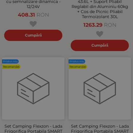
cu semnalizare dinamica -
43.6L + Suport Pliabil
12/24V
Reglabil din Aluminiu 60kg
+ Cos de Picnic Pliabil
408.31
RON
Termoizolant 30L
1263.29
RON
Cumpără
Cumpără
Produs nou
Produs nou
Recomandat
Recomandat
Set Camping Flexzon - Lada
Set Camping Flexzon - Lada
Frigorifica Portabila SMART
Frigorifica Portabila SMART