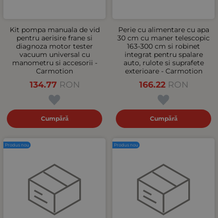
Kit pompa manuala de vid
Perie cu alimentare cu apa
pentru aerisire frane si
30 cm cu maner telescopic
diagnoza motor tester
163-300 cm si robinet
vacuum universal cu
integrat pentru spalare
manometru si accesorii -
auto, rulote si suprafete
Carmotion
exterioare - Carmotion
134.77
RON
166.22
RON
Cumpără
Cumpără
Produs nou
Produs nou