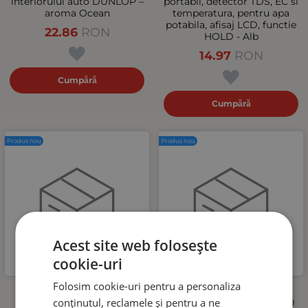
interiorului auto DUNLOP –
portabil, detector TDS, EC si
aroma Ocean
temperatura, pentru apa
potabila, afisaj LCD, functie
22.86
RON
HOLD - Alb
14.97
RON
Cumpără
Cumpără
Produs nou
Produs nou
Acest site web folosește
cookie-uri
Folosim cookie-uri pentru a personaliza
Lance de spumare
Furtun de inalta presiune
conținutul, reclamele și pentru a ne
profesionala 1L pentru
pentru aparat de spalat, 10