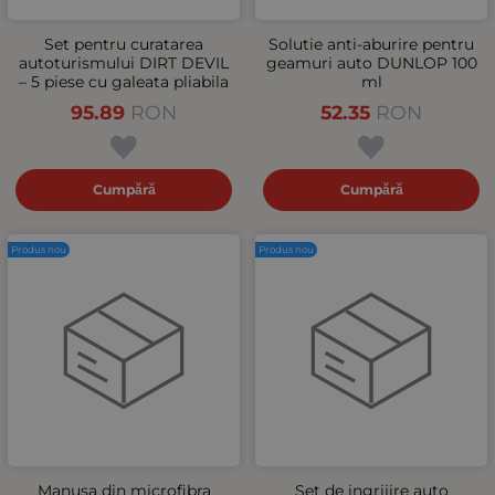
Set pentru curatarea
Solutie anti-aburire pentru
autoturismului DIRT DEVIL
geamuri auto DUNLOP 100
– 5 piese cu galeata pliabila
ml
95.89
RON
52.35
RON
Cumpără
Cumpără
Produs nou
Produs nou
Manusa din microfibra
Set de ingrijire auto