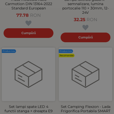
Carmotion DIN 13164-2022
semnalizare, lumina
Standard European
portocalie 110 × 30mm, 12-
24V
77.78
RON
32.25
RON
Cumpără
Cumpără
Produs nou
Produs nou
Recomandat
Set lampi spate LED 4
Set Camping Flexzon - Lada
functii stanga + dreapta E9
Frigorifica Portabila SMART