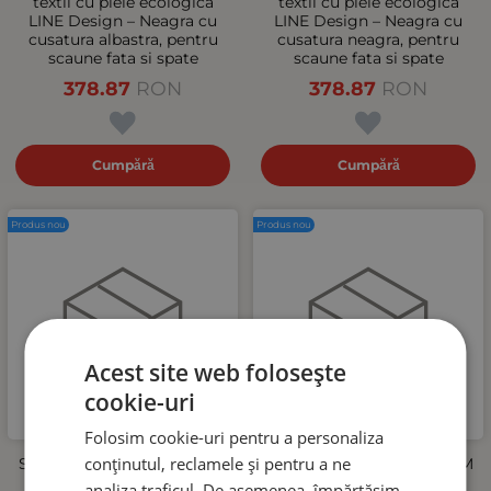
textil cu piele ecologica
textil cu piele ecologica
LINE Design – Neagra cu
LINE Design – Neagra cu
cusatura albastra, pentru
cusatura neagra, pentru
scaune fata si spate
scaune fata si spate
378.87
RON
378.87
RON
Cumpără
Cumpără
Produs nou
Produs nou
Acest site web folosește
cookie-uri
Folosim cookie-uri pentru a personaliza
conținutul, reclamele și pentru a ne
Set tapiterie luxoasa OTOM
Set tapiterie luxoasa OTOM
textil cu piele ecologica
textil cu piele ecologica
analiza traficul. De asemenea, împărtășim