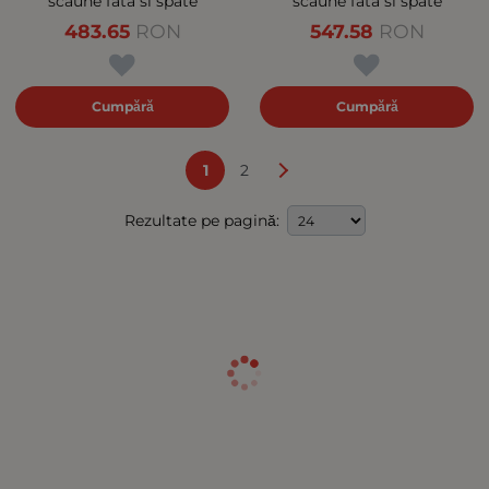
scaune fata si spate
scaune fata si spate
483.65
RON
547.58
RON
Cumpără
Cumpără
1
2
Rezultate pe pagină: