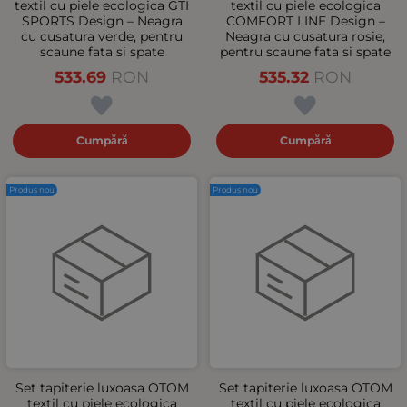
textil cu piele ecologica GTI
textil cu piele ecologica
SPORTS Design – Neagra
COMFORT LINE Design –
cu cusatura verde, pentru
Neagra cu cusatura rosie,
scaune fata si spate
pentru scaune fata si spate
533.69
RON
535.32
RON
Cumpără
Cumpără
Produs nou
Produs nou
Set tapiterie luxoasa OTOM
Set tapiterie luxoasa OTOM
textil cu piele ecologica
textil cu piele ecologica