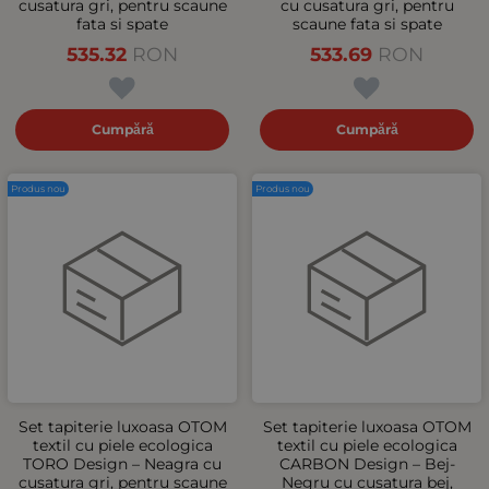
cusatura gri, pentru scaune
cu cusatura gri, pentru
fata si spate
scaune fata si spate
535.32
RON
533.69
RON
Cumpără
Cumpără
Produs nou
Produs nou
Set tapiterie luxoasa OTOM
Set tapiterie luxoasa OTOM
textil cu piele ecologica
textil cu piele ecologica
TORO Design – Neagra cu
CARBON Design – Bej-
cusatura gri, pentru scaune
Negru cu cusatura bej,