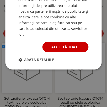
COMFORT LINE Design –
COMFORT LINE Design –
informații despre utilizarea site-ului
Neagra cu cusatura neagra,
Bej cu cusatura bej, pentru
pentru scaune fata si spate
scaune fata si spate
nostru cu partenerii noștri de publicitate și
501.54
RON
535.32
RON
analiză, care le pot combina cu alte
informații pe care le-ați furnizat sau pe
care le-au colectat din utilizarea serviciilor
Cumpără
Cumpără
lor.
ACCEPTĂ TOATE
Produs nou
Produs nou
ARATĂ DETALIILE
Set tapiterie luxoasa OTOM
Set tapiterie luxoasa OTOM
textil cu piele ecologica
textil cu piele ecologica
TORO Design – Neagra cu
COMFORT LINE Design –