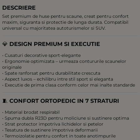
DESCRIERE
Set premium de huse pentru scaune, creat pentru confort
maxim, siguranta si protectie de lunga durata. Compatibil
universal cu majoritatea autoturismelor si SUV.
💎
DESIGN PREMIUM SI EXECUTIE
• Cusaturi decorative sport-elegante
• Ergonomie optimizata – urmeaza contururile scaunelor
originale
• Spate ranforsat pentru durabilitate crescuta
• Aspect luxos – echilibru intre stil sport si eleganta
• Executie de prima clasa conform celor mai inalte standarde
🧵
CONFORT ORTOPEDIC IN 7 STRATURI
• Material brodat respirabil
• Spuma dubla R23D pentru moliciune si sustinere optima
• Strat protector impotriva lichidelor si petelor
• Tesatura de sustinere impotriva deformarii
• Termoizolatie pentru confort in toate anotimpurile