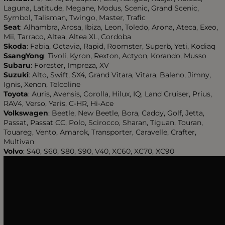
Laguna, Latitude, Megane, Modus, Scenic, Grand Scenic,
Symbol, Talisman, Twingo, Master, Trafic
Seat
: Alhambra, Arosa, Ibiza, Leon, Toledo, Arona, Ateca, Exeo,
Mii, Tarraco, Altea, Altea XL, Cordoba
Skoda
: Fabia, Octavia, Rapid, Roomster, Superb, Yeti, Kodiaq
SsangYong
: Tivoli, Kyron, Rexton, Actyon, Korando, Musso
Subaru
: Forester, Impreza, XV
Suzuki
: Alto, Swift, SX4, Grand Vitara, Vitara, Baleno, Jimny,
Ignis, Xenon, Telcoline
Toyota
: Auris, Avensis, Corolla, Hilux, IQ, Land Cruiser, Prius,
RAV4, Verso, Yaris, C-HR, Hi-Ace
Volkswagen
: Beetle, New Beetle, Bora, Caddy, Golf, Jetta,
Passat, Passat CC, Polo, Scirocco, Sharan, Tiguan, Touran,
Touareg, Vento, Amarok, Transporter, Caravelle, Crafter,
Multivan
Volvo
: S40, S60, S80, S90, V40, XC60, XC70, XC90