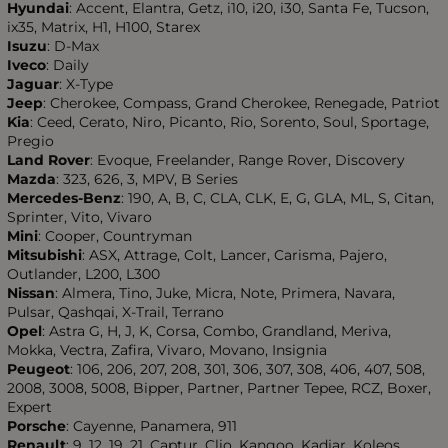
Hyundai
: Accent, Elantra, Getz, i10, i20, i30, Santa Fe, Tucson,
ix35, Matrix, H1, H100, Starex
Isuzu
: D-Max
Iveco
: Daily
Jaguar
: X-Type
Jeep
: Cherokee, Compass, Grand Cherokee, Renegade, Patriot
Kia
: Ceed, Cerato, Niro, Picanto, Rio, Sorento, Soul, Sportage,
Pregio
Land Rover
: Evoque, Freelander, Range Rover, Discovery
Mazda
: 323, 626, 3, MPV, B Series
Mercedes-Benz
: 190, A, B, C, CLA, CLK, E, G, GLA, ML, S, Citan,
Sprinter, Vito, Vivaro
Mini
: Cooper, Countryman
Mitsubishi
: ASX, Attrage, Colt, Lancer, Carisma, Pajero,
Outlander, L200, L300
Nissan
: Almera, Tino, Juke, Micra, Note, Primera, Navara,
Pulsar, Qashqai, X-Trail, Terrano
Opel
: Astra G, H, J, K, Corsa, Combo, Grandland, Meriva,
Mokka, Vectra, Zafira, Vivaro, Movano, Insignia
Peugeot
: 106, 206, 207, 208, 301, 306, 307, 308, 406, 407, 508,
2008, 3008, 5008, Bipper, Partner, Partner Tepee, RCZ, Boxer,
Expert
Porsche
: Cayenne, Panamera, 911
Renault
: 9, 12, 19, 21, Captur, Clio, Kangoo, Kadjar, Koleos,