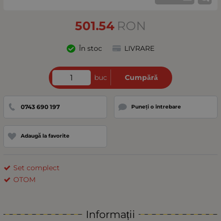
501.54
RON
În stoc
LIVRARE
buc
Cumpără
0743 690 197
Puneți o întrebare
Adaugă la favorite
Set complect
OTOM
Informații