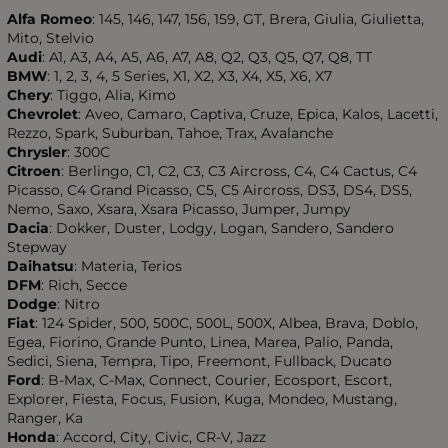
Alfa Romeo
: 145, 146, 147, 156, 159, GT, Brera, Giulia, Giulietta,
Mito, Stelvio
Audi
: A1, A3, A4, A5, A6, A7, A8, Q2, Q3, Q5, Q7, Q8, TT
BMW
: 1, 2, 3, 4, 5 Series, X1, X2, X3, X4, X5, X6, X7
Chery
: Tiggo, Alia, Kimo
Chevrolet
: Aveo, Camaro, Captiva, Cruze, Epica, Kalos, Lacetti,
Rezzo, Spark, Suburban, Tahoe, Trax, Avalanche
Chrysler
: 300C
Citroen
: Berlingo, C1, C2, C3, C3 Aircross, C4, C4 Cactus, C4
Picasso, C4 Grand Picasso, C5, C5 Aircross, DS3, DS4, DS5,
Nemo, Saxo, Xsara, Xsara Picasso, Jumper, Jumpy
Dacia
: Dokker, Duster, Lodgy, Logan, Sandero, Sandero
Stepway
Daihatsu
: Materia, Terios
DFM
: Rich, Secce
Dodge
: Nitro
Fiat
: 124 Spider, 500, 500C, 500L, 500X, Albea, Brava, Doblo,
Egea, Fiorino, Grande Punto, Linea, Marea, Palio, Panda,
Sedici, Siena, Tempra, Tipo, Freemont, Fullback, Ducato
Ford
: B-Max, C-Max, Connect, Courier, Ecosport, Escort,
Explorer, Fiesta, Focus, Fusion, Kuga, Mondeo, Mustang,
Ranger, Ka
Honda
: Accord, City, Civic, CR-V, Jazz