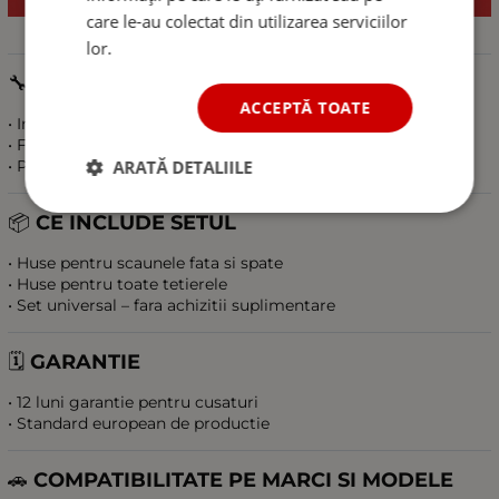
care le-au colectat din utilizarea serviciilor
lor.
🔧
MONTAJ USOR
ACCEPTĂ TOATE
• Instalare rapida fara unelte
• Fixare stabila fara deplasare
ARATĂ DETALIILE
• Potrivite pentru aproape toate autoturismele
📦
CE INCLUDE SETUL
• Huse pentru scaunele fata si spate
• Huse pentru toate tetierele
• Set universal – fara achizitii suplimentare
🗓️
GARANTIE
• 12 luni garantie pentru cusaturi
• Standard european de productie
🚗
COMPATIBILITATE PE MARCI SI MODELE