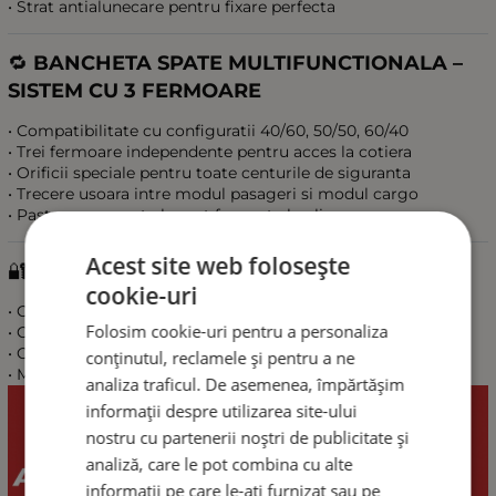
• Strat antialunecare pentru fixare perfecta
🔁
BANCHETA SPATE MULTIFUNCTIONALA –
SISTEM CU 3 FERMOARE
• Compatibilitate cu configuratii 40/60, 50/50, 60/40
• Trei fermoare independente pentru acces la cotiera
• Orificii speciale pentru toate centurile de siguranta
• Trecere usoara intre modul pasageri si modul cargo
• Pastreaza aspect elegant fara cute la pliere
Acest site web folosește
🔐
REZISTENTA, SIGURANTA SI CERTIFICARI
cookie-uri
• Cusatura airbag certificata TUV
Folosim cookie-uri pentru a personaliza
• Certificare ISO pentru calitate
• OEKO-TEX Standard 100 – materiale sigure
conținutul, reclamele și pentru a ne
• Martindale 100 000 cicluri – rezistenta extrema
analiza traficul. De asemenea, împărtășim
informații despre utilizarea site-ului
nostru cu partenerii noștri de publicitate și
analiză, care le pot combina cu alte
informații pe care le-ați furnizat sau pe