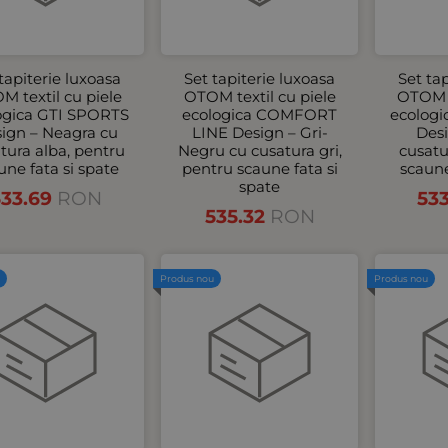
tapiterie luxoasa
Set tapiterie luxoasa
Set ta
M textil cu piele
OTOM textil cu piele
OTOM t
ogica GTI SPORTS
ecologica COMFORT
ecolog
ign – Neagra cu
LINE Design – Gri-
Desi
tura alba, pentru
Negru cu cusatura gri,
cusatu
une fata si spate
pentru scaune fata si
scaune
spate
533.69
RON
53
535.32
RON
u
Produs nou
Produs nou