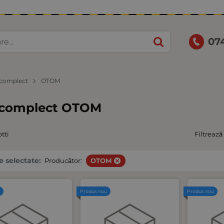
07
 complect
OTOM
 complect OTOM
tti
Filtrează
le selectate:
Producător:
OTOM
u
Produs nou
Produs nou