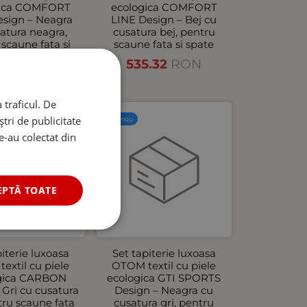
gica COMFORT
ecologica COMFORT
esign – Neagra
LINE Design – Bej cu
atura neagra,
cusatura bej, pentru
scaune fata si
scaune fata si spate
spate
535.32
RON
1.54
RON
 traficul. De
tri de publicitate
Produs nou
le-au colectat din
EPTĂ TOATE
piterie luxoasa
Set tapiterie luxoasa
extil cu piele
OTOM textil cu piele
gica CARBON
ecologica GTI SPORTS
 Gri cu cusatura
Design – Neagra cu
tru scaune fata
cusatura gri, pentru