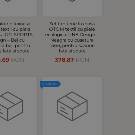
piterie luxoasa
Set tapiterie luxoasa
extil cu piele
OTOM textil cu piele
ica GTI SPORTS
ecologica LINE Design –
gn – Bej cu
Neagra cu cusatura
ra bej, pentru
rosie, pentru scaune
 fata si spate
fata si spate
3.69
RON
378.87
RON
Produs nou