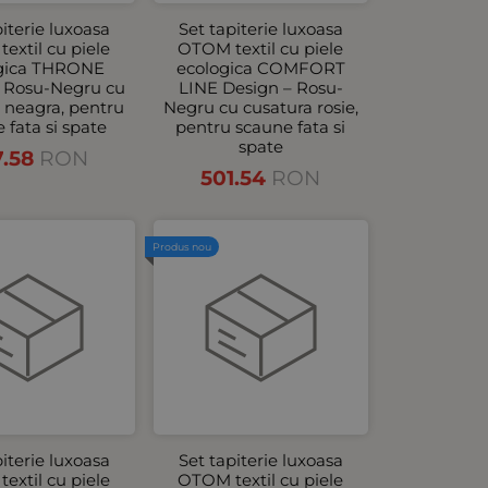
piterie luxoasa
Set tapiterie luxoasa
extil cu piele
OTOM textil cu piele
gica THRONE
ecologica COMFORT
– Rosu-Negru cu
LINE Design – Rosu-
 neagra, pentru
Negru cu cusatura rosie,
 fata si spate
pentru scaune fata si
spate
7.58
RON
501.54
RON
Produs nou
piterie luxoasa
Set tapiterie luxoasa
extil cu piele
OTOM textil cu piele