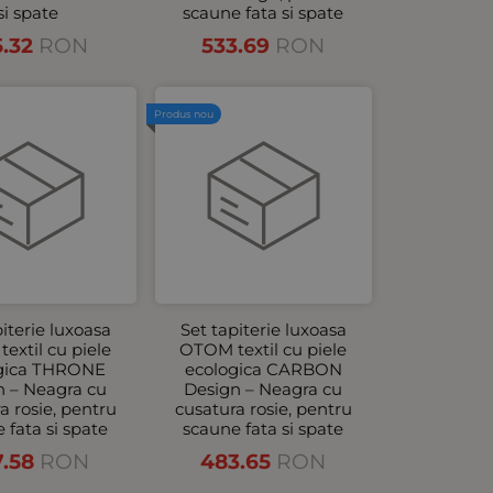
si spate
scaune fata si spate
5.32
RON
533.69
RON
Produs nou
piterie luxoasa
Set tapiterie luxoasa
extil cu piele
OTOM textil cu piele
gica THRONE
ecologica CARBON
n – Neagra cu
Design – Neagra cu
a rosie, pentru
cusatura rosie, pentru
 fata si spate
scaune fata si spate
7.58
RON
483.65
RON