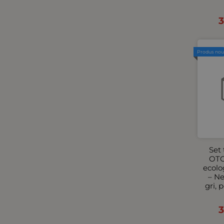
3
Produs no
Set 
OTO
ecolo
– Ne
gri, 
3