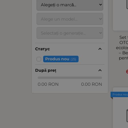
Set 
OTO
ecol
Статус
– Be
pent
Produs nou
(25)
După preț
0.00 RON
0.00 RON
Produs no