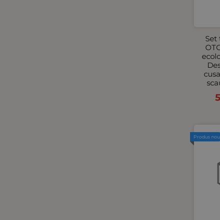
Set 
OTO
ecol
Des
cusa
sca
Produs no