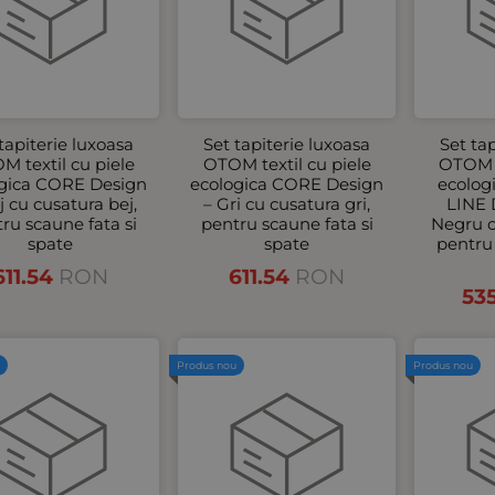
tapiterie luxoasa
Set tapiterie luxoasa
Set ta
M textil cu piele
OTOM textil cu piele
OTOM t
ogica CORE Design
ecologica CORE Design
ecolo
j cu cusatura bej,
– Gri cu cusatura gri,
LINE 
ru scaune fata si
pentru scaune fata si
Negru c
spate
spate
pentru 
611.54
RON
611.54
RON
53
u
Produs nou
Produs nou