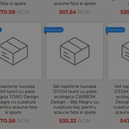
fata si spate
scaune fata si spate
70.58
RON
501.54
RON
53
u
Produs nou
Produs nou
tapiterie luxoasa
Set tapiterie luxoasa
Set ta
M textil cu piele
OTOM textil cu piele
OTOM t
gica TORO Design
ecologica CARBON
ecolo
agra cu cusatura
Design – Bej-Negru cu
Desig
pentru scaune fata
cusatura bej, pentru
cusatur
si spate
scaune fata si spate
scaune
70.58
RON
535.32
RON
54