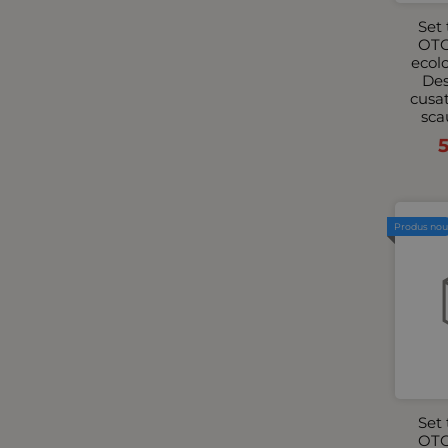
Set 
OTO
ecol
Des
cusa
sca
Produs no
Set 
OTO