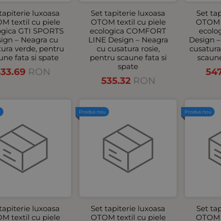
tapiterie luxoasa
Set tapiterie luxoasa
Set ta
M textil cu piele
OTOM textil cu piele
OTOM t
ogica GTI SPORTS
ecologica COMFORT
ecolo
ign – Neagra cu
LINE Design – Neagra
Design 
tura verde, pentru
cu cusatura rosie,
cusatura
une fata si spate
pentru scaune fata si
scaune
spate
533.69
RON
54
535.32
RON
u
Produs nou
Produs nou
tapiterie luxoasa
Set tapiterie luxoasa
Set ta
M textil cu piele
OTOM textil cu piele
OTOM t