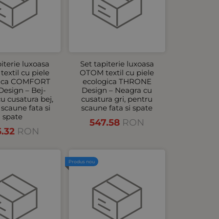
piterie luxoasa
Set tapiterie luxoasa
extil cu piele
OTOM textil cu piele
gica COMFORT
ecologica THRONE
Design – Bej-
Design – Neagra cu
u cusatura bej,
cusatura gri, pentru
scaune fata si
scaune fata si spate
spate
547.58
RON
5.32
RON
Produs nou