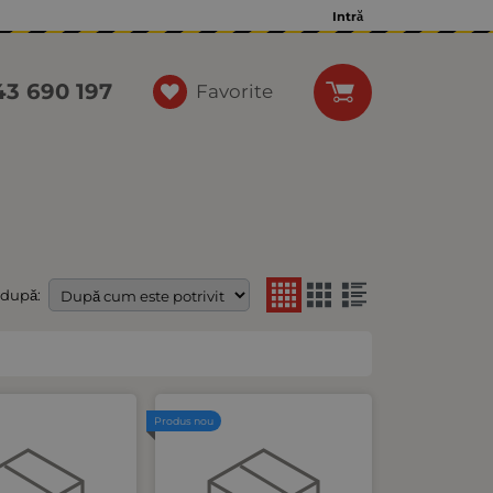
Intră
43 690 197
Favorite
 după:
Produs nou