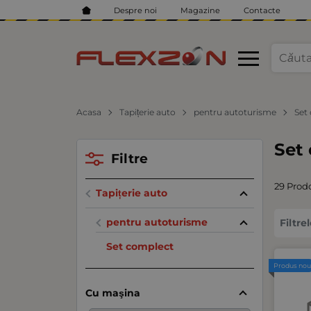
Despre noi
Magazine
Contacte
Acasa
Tapițerie auto
pentru autoturisme
Set
Set
Filtre
29 Prodo
Tapițerie auto
pentru autoturisme
Filtre
Set complect
Produs no
Cu maşina