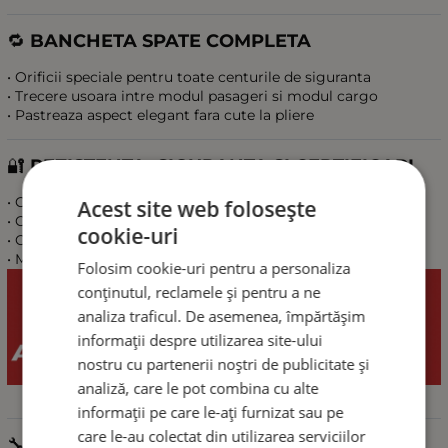
🔁
BANCHETA SPATE COMPLETA
• Orificii speciale pentru toate centurile de siguranta
• Trecere usoara intre modul pasageri si modul cargo
• Pastreaza aspect elegant fara cute la pliere
🔐
REZISTENTA, SIGURANTA SI CERTIFICARI
• Cusatura airbag certificata TUV
Acest site web folosește
• Certificare ISO pentru calitate
cookie-uri
• OEKO-TEX Standard 100 – materiale sigure
• Martindale 100 000 cicluri – rezistenta extrema
Folosim cookie-uri pentru a personaliza
conținutul, reclamele și pentru a ne
analiza traficul. De asemenea, împărtășim
informații despre utilizarea site-ului
nostru cu partenerii noștri de publicitate și
analiză, care le pot combina cu alte
informații pe care le-ați furnizat sau pe
care le-au colectat din utilizarea serviciilor
🔧
MONTAJ USOR