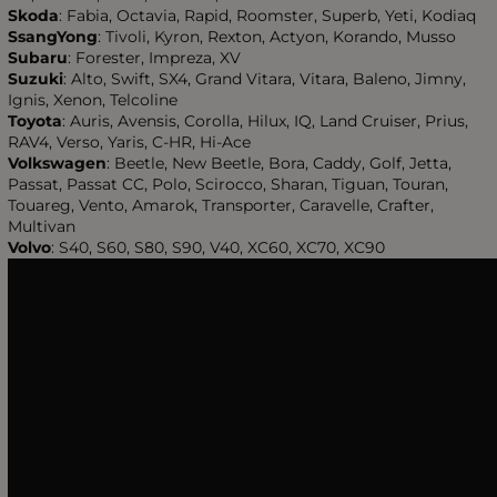
Skoda
: Fabia, Octavia, Rapid, Roomster, Superb, Yeti, Kodiaq
SsangYong
: Tivoli, Kyron, Rexton, Actyon, Korando, Musso
Subaru
: Forester, Impreza, XV
Suzuki
: Alto, Swift, SX4, Grand Vitara, Vitara, Baleno, Jimny,
Ignis, Xenon, Telcoline
Toyota
: Auris, Avensis, Corolla, Hilux, IQ, Land Cruiser, Prius,
RAV4, Verso, Yaris, C-HR, Hi-Ace
Volkswagen
: Beetle, New Beetle, Bora, Caddy, Golf, Jetta,
Passat, Passat CC, Polo, Scirocco, Sharan, Tiguan, Touran,
Touareg, Vento, Amarok, Transporter, Caravelle, Crafter,
Multivan
Volvo
: S40, S60, S80, S90, V40, XC60, XC70, XC90