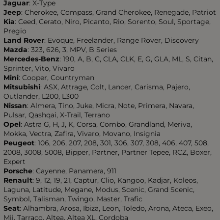
Jaguar
: X-Type
Jeep
: Cherokee, Compass, Grand Cherokee, Renegade, Patriot
Kia
: Ceed, Cerato, Niro, Picanto, Rio, Sorento, Soul, Sportage,
Pregio
Land Rover
: Evoque, Freelander, Range Rover, Discovery
Mazda
: 323, 626, 3, MPV, B Series
Mercedes-Benz
: 190, A, B, C, CLA, CLK, E, G, GLA, ML, S, Citan,
Sprinter, Vito, Vivaro
Mini
: Cooper, Countryman
Mitsubishi
: ASX, Attrage, Colt, Lancer, Carisma, Pajero,
Outlander, L200, L300
Nissan
: Almera, Tino, Juke, Micra, Note, Primera, Navara,
Pulsar, Qashqai, X-Trail, Terrano
Opel
: Astra G, H, J, K, Corsa, Combo, Grandland, Meriva,
Mokka, Vectra, Zafira, Vivaro, Movano, Insignia
Peugeot
: 106, 206, 207, 208, 301, 306, 307, 308, 406, 407, 508,
2008, 3008, 5008, Bipper, Partner, Partner Tepee, RCZ, Boxer,
Expert
Porsche
: Cayenne, Panamera, 911
Renault
: 9, 12, 19, 21, Captur, Clio, Kangoo, Kadjar, Koleos,
Laguna, Latitude, Megane, Modus, Scenic, Grand Scenic,
Symbol, Talisman, Twingo, Master, Trafic
Seat
: Alhambra, Arosa, Ibiza, Leon, Toledo, Arona, Ateca, Exeo,
Mii, Tarraco, Altea, Altea XL, Cordoba