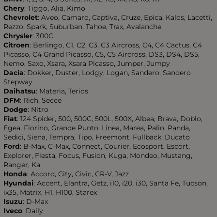
Chery
: Tiggo, Alia, Kimo
Chevrolet
: Aveo, Camaro, Captiva, Cruze, Epica, Kalos, Lacetti,
Rezzo, Spark, Suburban, Tahoe, Trax, Avalanche
Chrysler
: 300C
Citroen
: Berlingo, C1, C2, C3, C3 Aircross, C4, C4 Cactus, C4
Picasso, C4 Grand Picasso, C5, C5 Aircross, DS3, DS4, DS5,
Nemo, Saxo, Xsara, Xsara Picasso, Jumper, Jumpy
Dacia
: Dokker, Duster, Lodgy, Logan, Sandero, Sandero
Stepway
Daihatsu
: Materia, Terios
DFM
: Rich, Secce
Dodge
: Nitro
Fiat
: 124 Spider, 500, 500C, 500L, 500X, Albea, Brava, Doblo,
Egea, Fiorino, Grande Punto, Linea, Marea, Palio, Panda,
Sedici, Siena, Tempra, Tipo, Freemont, Fullback, Ducato
Ford
: B-Max, C-Max, Connect, Courier, Ecosport, Escort,
Explorer, Fiesta, Focus, Fusion, Kuga, Mondeo, Mustang,
Ranger, Ka
Honda
: Accord, City, Civic, CR-V, Jazz
Hyundai
: Accent, Elantra, Getz, i10, i20, i30, Santa Fe, Tucson,
ix35, Matrix, H1, H100, Starex
Isuzu
: D-Max
Iveco
: Daily