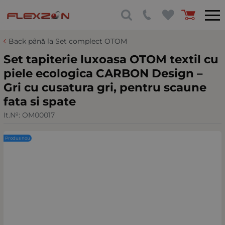
Back până la Set complect OTOM
Set tapiterie luxoasa OTOM textil cu
piele ecologica CARBON Design –
Gri cu cusatura gri, pentru scaune
fata si spate
It.№:
OM00017
Produs nou