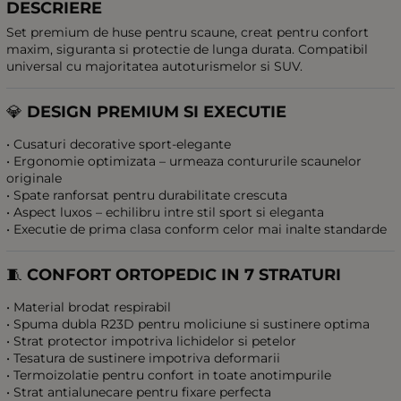
DESCRIERE
Set premium de huse pentru scaune, creat pentru confort
maxim, siguranta si protectie de lunga durata. Compatibil
universal cu majoritatea autoturismelor si SUV.
💎
DESIGN PREMIUM SI EXECUTIE
• Cusaturi decorative sport-elegante
• Ergonomie optimizata – urmeaza contururile scaunelor
originale
• Spate ranforsat pentru durabilitate crescuta
• Aspect luxos – echilibru intre stil sport si eleganta
• Executie de prima clasa conform celor mai inalte standarde
🧵
CONFORT ORTOPEDIC IN 7 STRATURI
• Material brodat respirabil
• Spuma dubla R23D pentru moliciune si sustinere optima
• Strat protector impotriva lichidelor si petelor
• Tesatura de sustinere impotriva deformarii
• Termoizolatie pentru confort in toate anotimpurile
• Strat antialunecare pentru fixare perfecta