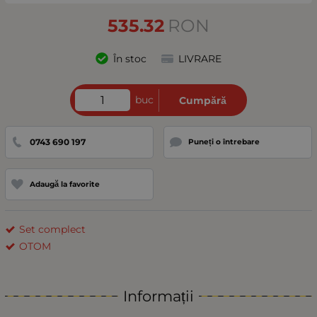
535.32
RON
În stoc
LIVRARE
buc
Cumpără
0743 690 197
Puneți o întrebare
Adaugă la favorite
Set complect
OTOM
Informații