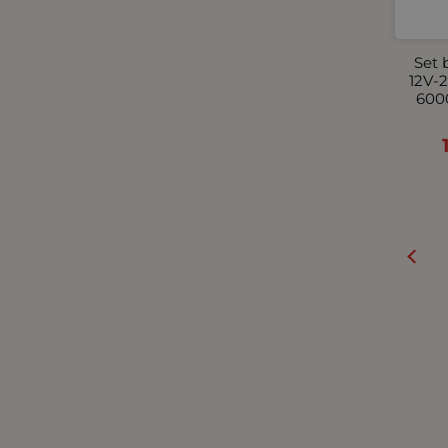
Clape pentru locuri de
parcare
Set 
12V-
600