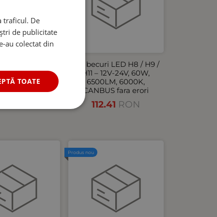
 traficul. De
tri de publicitate
le-au colectat din
curi LED HB3 –
Set becuri LED H8 / H9 /
V 60W 6500LM
H11 – 12V-24V, 60W,
EPTĂ TOATE
 CANBUS fara
6500LM, 6000K,
erori
CANBUS fara erori
2.26
RON
112.41
RON
Produs nou