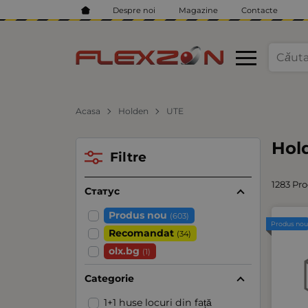
Despre noi
Magazine
Contacte
Acasa
Holden
UTE
Hol
Filtre
1283 Pro
Статус
Produs nou
(603)
Produs no
Recomandat
(34)
olx.bg
(1)
Categorie
1+1 huse locuri din față