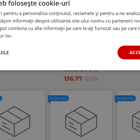
eb folosește cookie-uri
 pentru a personaliza conținutul, reclamele și pentru a ne analiza
șim informații despre utilizarea site-ului nostru cu partenerii noș
e pot combina cu alte informații pe care le-ați furnizat sau pe care 
or lor.
 laterala Gabarit
Stop LED cu 5 functii
Set be
 Galben Fumurie 3
pentru camion, remorca
12V-24
IILE
ACC
ED-uri 12V-24V
si rulota – Pozitie Neon,
6000K
Stop, Semnalizare
10.17
RON
Dinamica, Marsarier si
11
Ceata, 12V-24V
136.77
RON
u
Produs nou
Produs nou