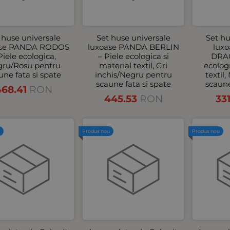
 huse universale
Set huse universale
Set hu
ase PANDA RODOS
luxoase PANDA BERLIN
lux
Piele ecologica,
– Piele ecologica si
DRAG
ru/Rosu pentru
material textil, Gri
ecolog
une fata si spate
inchis/Negru pentru
textil
scaune fata si spate
scaune
468.41
RON
445.53
RON
33
u
Produs nou
Produs nou