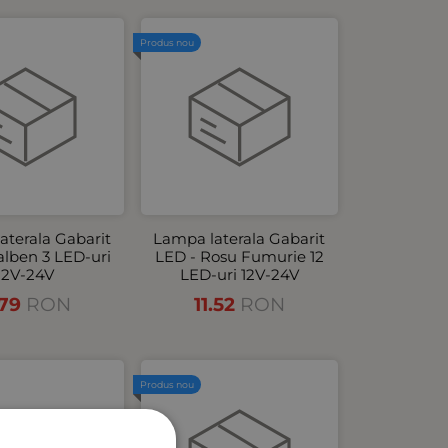
Produs nou
aterala Gabarit
Lampa laterala Gabarit
alben 3 LED-uri
LED - Rosu Fumurie 12
12V-24V
LED-uri 12V-24V
.79
RON
11.52
RON
Produs nou