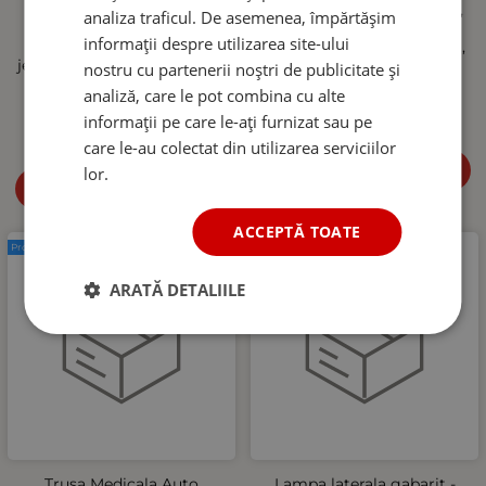
aparat de spalat cu
m, conexiune M22-14 mm,
analiza traficul. De asemenea, împărtășim
presiune, Foam Cannon,
40 MPa (5800 PSI), 60°C,
informații despre utilizarea site-ului
Quick Connect 1/4", reglaj
flexibil si rezistent la uzura,
jet si concentratie spuma, 5
Negru
nostru cu partenerii noștri de publicitate și
duze incluse
67.15
RON
analiză, care le pot combina cu alte
81.95
RON
informații pe care le-ați furnizat sau pe
care le-au colectat din utilizarea serviciilor
Cumpără
lor.
Cumpără
ACCEPTĂ TOATE
Produs nou
Produs nou
ARATĂ DETALIILE
Trusa Medicala Auto
Lampa laterala gabarit -