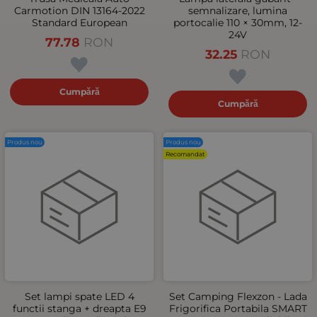
Carmotion DIN 13164-2022
semnalizare, lumina
Standard European
portocalie 110 × 30mm, 12-
24V
77.78
RON
32.25
RON
Cumpără
Cumpără
Produs nou
Produs nou
Recomandat
Set lampi spate LED 4
Set Camping Flexzon - Lada
functii stanga + dreapta E9
Frigorifica Portabila SMART